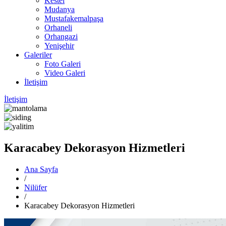
Kestel
Mudanya
Mustafakemalpaşa
Orhaneli
Orhangazi
Yenişehir
Galeriler
Foto Galeri
Video Galeri
İletişim
İletişim
Karacabey Dekorasyon Hizmetleri
Ana Sayfa
/
Nilüfer
/
Karacabey Dekorasyon Hizmetleri