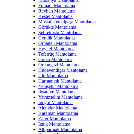
Mudanya Mantolama
Fomara Mantolama
Reyhan Mantolama
Kestel Mantolama
Mustafakemalpaşa Mantolama
Görükle Mantolama
Şehreküstü Mantolama
Gemlik Mantolama
Orhaneli Mantolama
Heykel Mantolama
Teferrüç Mantolama
Gürsu Mantolama
Orhangazi Mantolama
Hüdavendigar Mantolama
Ulu Mantolama
Harmancık Mantolama
Yenişehir Mantolama
İhsaniye Mantolama
Yavuzselim Mantolama
İnegöl Mantolama
Alemdar Mantolama
Karaman Mantolama
Zafer Mantolama
İznik Mantolama
Altıparmak Mantolama