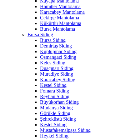
Kayapa Mantolama
Hamitler Mantolama
Karacabey Mantolama
Çekirge Mantolama
Kükürtlü Mantolama
Bursa Mantolama
Bursa Siding
Bursa Siding
Demirtaş Siding
Küplüpınar Siding
Osmangazi Siding
Keles Siding
Duaçınarı Siding
Muradiye Siding
Karacabey Siding
Kestel Siding
Fomara Siding
Reyhan Siding
Büyükorhan Siding
Mudanya Siding
Görükle Siding
Şehreküstü Siding
Kestel Siding
Mustafakemalpaşa Siding
Heykel Siding