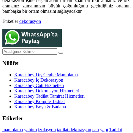
dekorasyon işine başlamadan firmamızdan bir fikir almanız ve bizi
aramanız zamanınızın büyük çoğunluğunu geçirdiğiniz ortamın
bambaşka bir ortam olmasını sağlayacaktır.
Etiketler
dekorasyon
Nilüfer
Karacabey Dış Cephe Mantolama
Karacabey İç Dekorasyon
Karacabey Çatı Hizmetleri
Karacabey Dekorasyon Hizmetleri
Karacabey Tadilat Tamirat Hizmetleri
Karacabey Komple Tadilat
Karacabey Boya & Badana
Etiketler
mantolama
yalıtım
izolasyon
tadilat
dekorasyon
çatı
yapı
Tadilat