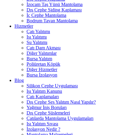
İzocam Taş Yünü Mantolama
Dış Cephe Siding Kaplaması
İç Cephe Mantolama
Bodrum Tavan Mantolama
Hizmetler
Çatı Yalıtımı
Isı Yalıtımı
Su Yalıtımı
Çatı Dam Akması
Diğer Yalıtımlar
Bursa Yalıtım
Poliüretan Köpük
Diğer Hizmetler
Bursa İzolasyon
Blog
Silikon Cephe Uygulaması
Isı Yalıtım Kanunu
Çatı Kaplamaları
Dış Cephe Ses Yalıtım Nasıl Yapılır?
Yağmur İniş Boruları
Dış Cephe Süslemeleri
Çatılarda Mantolama Uygulamaları
Isı Yalıtım Sıvası
İzolasyon Nedir ?
Mantolama Malzemeleri