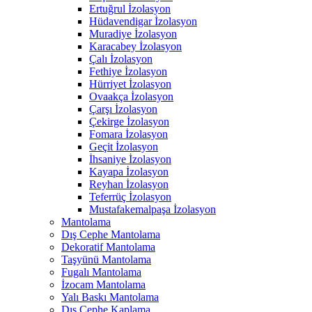
Ertuğrul İzolasyon
Hüdavendigar İzolasyon
Muradiye İzolasyon
Karacabey İzolasyon
Çalı İzolasyon
Fethiye İzolasyon
Hürriyet İzolasyon
Ovaakça İzolasyon
Çarşı İzolasyon
Çekirge İzolasyon
Fomara İzolasyon
Geçit İzolasyon
İhsaniye İzolasyon
Kayapa İzolasyon
Reyhan İzolasyon
Teferrüç İzolasyon
Mustafakemalpaşa İzolasyon
Mantolama
Dış Cephe Mantolama
Dekoratif Mantolama
Taşyünü Mantolama
Fugalı Mantolama
İzocam Mantolama
Yalı Baskı Mantolama
Dış Cephe Kaplama