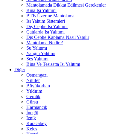
Mantolamada Dikkat Edilmesi Gerekenler
Bina Isı Yalıtımı
BTB Üzerine Mantolama
Isı Yalıtım Sistemleri
Dış Cephe Isı Yalıtımı
Çatılarda Isı Yalıtımı
Dış Cephe Kaplama Nasıl Yapılır
Mantolama Nedir ?
Su Yalıtımı
Yangın Yalıtımı
Ses Yalıtımı
Bina Ve Tesisatta Isı Yalıtımı
Diğer
Osmangazi
Nilüfer
Büyükorhan
Yıldırım
Gemlik
Gürsu
Harmancık
İnegöl
İznik
Karacabey
Keles