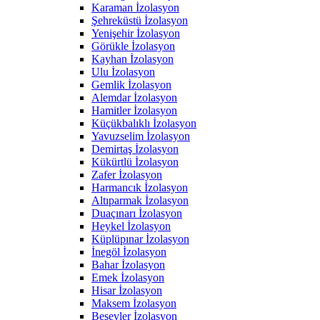
Karaman İzolasyon
Şehreküstü İzolasyon
Yenişehir İzolasyon
Görükle İzolasyon
Kayhan İzolasyon
Ulu İzolasyon
Gemlik İzolasyon
Alemdar İzolasyon
Hamitler İzolasyon
Küçükbalıklı İzolasyon
Yavuzselim İzolasyon
Demirtaş İzolasyon
Kükürtlü İzolasyon
Zafer İzolasyon
Harmancık İzolasyon
Altıparmak İzolasyon
Duaçınarı İzolasyon
Heykel İzolasyon
Küplüpınar İzolasyon
İnegöl İzolasyon
Bahar İzolasyon
Emek İzolasyon
Hisar İzolasyon
Maksem İzolasyon
Beşevler İzolasyon