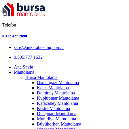
Telefon
0.312.427 2090
satis@ankarahosting.com.tr
0.505.777 1632
Ana Sayfa
Mantolama
Bursa Mantolama
Osmangazi Mantolama
Keles Mantolama
Demirtaş Mantolama
Küplüpınar Mantolama
Karacabey Mantolama
Kestel Mantolama
Duaçınarı Mantolama
Muradiye Mantolama
Büyükorhan Mantolama