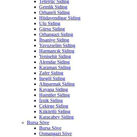
Teferrüç Siding
Gemlik Siding
Orhaneli Siding
Hüdavendigar Siding
Ulu Siding
Gürsu Siding
Orhangazi Siding
İhsaniye Siding
Yavuzselim Siding
Harmancık Siding
Yenişehir Siding
Alemdar Siding
Karaman Siding
Zafer Siding
İnegöl Siding
Altıparmak Siding
Kayapa Siding
Hamitler Siding
İznik Siding
Çekirge Siding
Kükürtlü Siding
Karacabey Siding
Bursa Söve
Bursa Söve
Osmangazi Söve