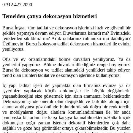
0.312.427 2090
Temelden çatıya dekorasyon hizmetleri
Bursa İnşaat tüm tadilat ve dekorasyon işlerinizi hızlı ve güvenli bir
şekilde yapmaya devam ediyor. Duvarlarınız karardı mı? Evinizdeki
renklerden sıkıldınız mı? Artık odalarınız ruhunuzu mu daraltıyor?
Üzülmeyin! Bursa İzolasyon tadilat dekorasyon hizmetleri ile evinizi
yeniliyoruz.
Ofis ve ev ortamlarındaki bölme duvarları yeniliyoruz. Ya da
yenilerini yapıyoruz. Bölme duvarları dilediğiniz renge boyuyoruz.
Bursa’da dekorasyon ve tadilat alanındaki yenilikleri takip ediyor,
trend olan ürünleri tadilat ve dekorasyon işlerinde kullanıyoruz.
İç yapı tadilat işleri de yapmakta olan firmamız evinize ya da
işyerinize yapılacak küçük dokunuşlar ile büyük değişimlerin
yaşanabileceğini size göstermek için sizin aramanızı beklemektedir.
Dekorasyon işinde önemli olan değişiklik ve farklılık olduğu için
alanın ambiyansı göz önünde bulundurularak doğru bir renk tercihi
ve mobilyaların doğru alanlara konumlandırılması ile bir anda
bambaşka bir ortam ile karşı karşıya kalınabilmektedir.Hatta küçük
dokunuşlar çoğu zaman istenen dekoratif işlemlerden çok daha
sağlıklı ve göze hoş görüntüler ortaya çıkarabilmektedir. Bu yüzden