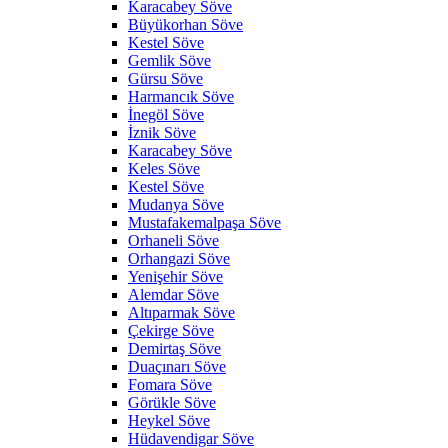
Karacabey Söve
Büyükorhan Söve
Kestel Söve
Gemlik Söve
Gürsu Söve
Harmancık Söve
İnegöl Söve
İznik Söve
Karacabey Söve
Keles Söve
Kestel Söve
Mudanya Söve
Mustafakemalpaşa Söve
Orhaneli Söve
Orhangazi Söve
Yenişehir Söve
Alemdar Söve
Altıparmak Söve
Çekirge Söve
Demirtaş Söve
Duaçınarı Söve
Fomara Söve
Görükle Söve
Heykel Söve
Hüdavendigar Söve