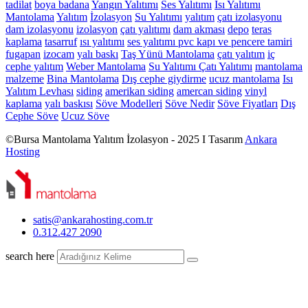
tadilat
boya
badana
Yangın Yalıtımı
Ses Yalıtımı
Isı Yalıtımı
Mantolama
Yalıtım
İzolasyon
Su Yalıtımı
yalıtım
çatı izolasyonu
dam izolasyonu
izolasyon
çatı yalıtımı
dam akması
depo
teras
kaplama
tasarruf
ısı yalıtımı
ses yalıtımı
pvc kapı ve pencere tamiri
fugapan
izocam
yalı baskı
Taş Yünü Mantolama
çatı yalıtım
iç
cephe yalıtım
Weber Mantolama
Su Yalıtımı
Çatı Yalıtımı
mantolama
malzeme
Bina Mantolama
Dış cephe giydirme
ucuz mantolama
Isı
Yalıtım Levhası
siding
amerikan siding
amercan siding
vinyl
kaplama
yalı baskısı
Söve Modelleri
Söve Nedir
Söve Fiyatları
Dış
Cephe Söve
Ucuz Söve
©Bursa Mantolama Yalıtım İzolasyon - 2025 I Tasarım
Ankara
Hosting
satis@ankarahosting.com.tr
0.312.427 2090
search here