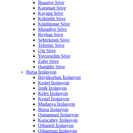
İhsaniye Söve
Karaman Söve
Kayapa Söve
Kükürtlü Söve
Küplüpınar Söve
Muradiye Söve
Reyhan Söve
Şehreküstü Söve
Teferrüç Söve
Ulu Söve
Yavuzselim Söve
Zafer Söve
Hamitler Söve
Bursa İzolasyon
Büyükorhan İzolasyon
Kestel İzolasyon
İznik İzolasyon
Keles İzolasyon
Kestel İzolasyon
Mudanya İzolasyon
Bursa İzolasyon
Osmangazi İzolasyon
Karacabey İzolasyon
Orhaneli İzolasyon
Orhangazi İzolasyon