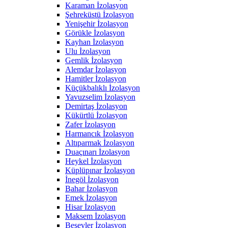
Karaman İzolasyon
Şehreküstü İzolasyon
Yenişehir İzolasyon
Görükle İzolasyon
Kayhan İzolasyon
Ulu İzolasyon
Gemlik İzolasyon
Alemdar İzolasyon
Hamitler İzolasyon
Küçükbalıklı İzolasyon
Yavuzselim İzolasyon
Demirtaş İzolasyon
Kükürtlü İzolasyon
Zafer İzolasyon
Harmancık İzolasyon
Altıparmak İzolasyon
Duaçınarı İzolasyon
Heykel İzolasyon
Küplüpınar İzolasyon
İnegöl İzolasyon
Bahar İzolasyon
Emek İzolasyon
Hisar İzolasyon
Maksem İzolasyon
Beşevler İzolasyon