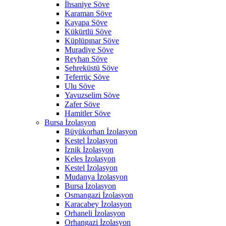
İhsaniye Söve
Karaman Söve
Kayapa Söve
Kükürtlü Söve
Küplüpınar Söve
Muradiye Söve
Reyhan Söve
Şehreküstü Söve
Teferrüç Söve
Ulu Söve
Yavuzselim Söve
Zafer Söve
Hamitler Söve
Bursa İzolasyon
Büyükorhan İzolasyon
Kestel İzolasyon
İznik İzolasyon
Keles İzolasyon
Kestel İzolasyon
Mudanya İzolasyon
Bursa İzolasyon
Osmangazi İzolasyon
Karacabey İzolasyon
Orhaneli İzolasyon
Orhangazi İzolasyon