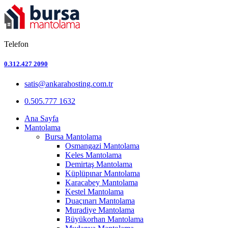
Telefon
0.312.427 2090
satis@ankarahosting.com.tr
0.505.777 1632
Ana Sayfa
Mantolama
Bursa Mantolama
Osmangazi Mantolama
Keles Mantolama
Demirtaş Mantolama
Küplüpınar Mantolama
Karacabey Mantolama
Kestel Mantolama
Duaçınarı Mantolama
Muradiye Mantolama
Büyükorhan Mantolama