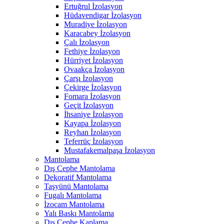
Ertuğrul İzolasyon
Hüdavendigar İzolasyon
Muradiye İzolasyon
Karacabey İzolasyon
Çalı İzolasyon
Fethiye İzolasyon
Hürriyet İzolasyon
Ovaakça İzolasyon
Çarşı İzolasyon
Çekirge İzolasyon
Fomara İzolasyon
Geçit İzolasyon
İhsaniye İzolasyon
Kayapa İzolasyon
Reyhan İzolasyon
Teferrüç İzolasyon
Mustafakemalpaşa İzolasyon
Mantolama
Dış Cephe Mantolama
Dekoratif Mantolama
Taşyünü Mantolama
Fugalı Mantolama
İzocam Mantolama
Yalı Baskı Mantolama
Dış Cephe Kaplama