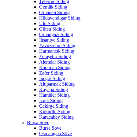
Teferrüç Siding
Gemlik Siding
Orhaneli Siding
Hüdavendigar Siding
Ulu Siding
Gürsu Siding
Orhangazi Siding
İhsaniye Siding
Yavuzselim Siding
Harmancık Siding
Yenişehir Siding
Alemdar Siding
Karaman Siding
Zafer Siding
İnegöl Siding
Altıparmak Siding
Kayapa Siding
Hamitler Siding
İznik Siding
Çekirge Siding
Kükürtlü Siding
Karacabey Siding
Bursa Söve
Bursa Söve
Osmangazi Söve