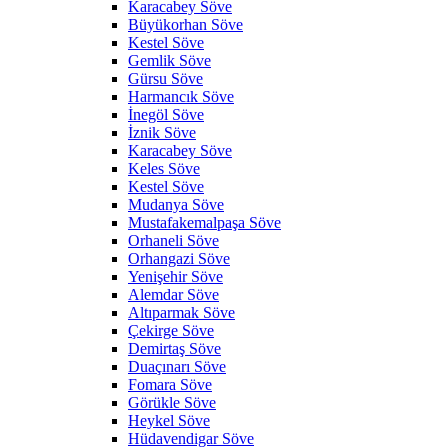
Karacabey Söve
Büyükorhan Söve
Kestel Söve
Gemlik Söve
Gürsu Söve
Harmancık Söve
İnegöl Söve
İznik Söve
Karacabey Söve
Keles Söve
Kestel Söve
Mudanya Söve
Mustafakemalpaşa Söve
Orhaneli Söve
Orhangazi Söve
Yenişehir Söve
Alemdar Söve
Altıparmak Söve
Çekirge Söve
Demirtaş Söve
Duaçınarı Söve
Fomara Söve
Görükle Söve
Heykel Söve
Hüdavendigar Söve