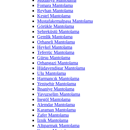
Mudanya Mantolama
Fomara Mantolama
Reyhan Mantolama
Kestel Mantolama
Mustafakemalpaşa Mantolama
Görükle Mantolama
Şehreküstü Mantolama
Gemlik Mantolama
Orhaneli Mantolama
Heykel Mantolama
Teferrüç Mantolama
Gürsu Mantolama
Orhangazi Mantolama
Hüdavendigar Mantolama
Ulu Mantolama
Harmancık Mantolama
Yenişehir Mantolama
İhsaniye Mantolama
Yavuzselim Mantolama
İnegöl Mantolama
Alemdar Mantolama
Karaman Mantolama
Zafer Mantolama
İznik Mantolama
Altıparmak Mantolama