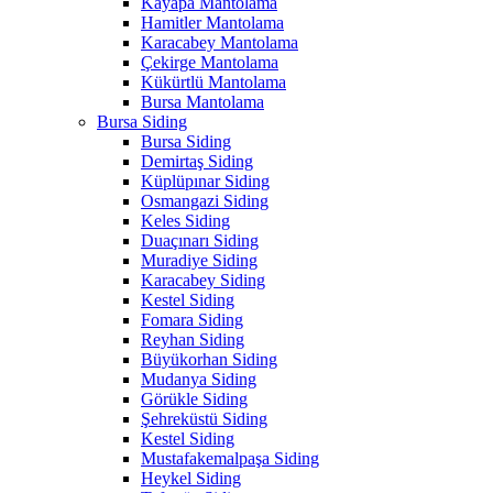
Kayapa Mantolama
Hamitler Mantolama
Karacabey Mantolama
Çekirge Mantolama
Kükürtlü Mantolama
Bursa Mantolama
Bursa Siding
Bursa Siding
Demirtaş Siding
Küplüpınar Siding
Osmangazi Siding
Keles Siding
Duaçınarı Siding
Muradiye Siding
Karacabey Siding
Kestel Siding
Fomara Siding
Reyhan Siding
Büyükorhan Siding
Mudanya Siding
Görükle Siding
Şehreküstü Siding
Kestel Siding
Mustafakemalpaşa Siding
Heykel Siding