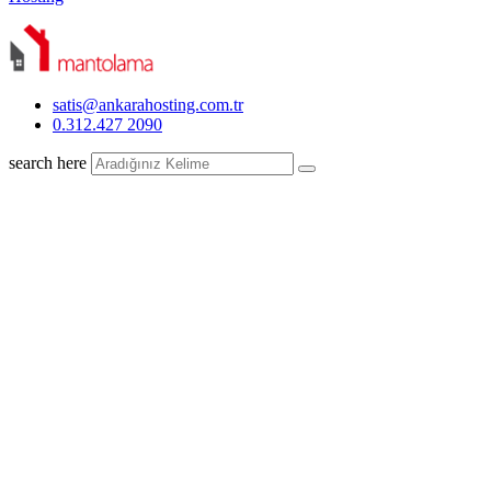
satis@ankarahosting.com.tr
0.312.427 2090
search here