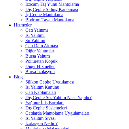
İzocam Taş Yünü Mantolama
Dış Cephe Siding Kaplaması
İç Cephe Mantolama
Bodrum Tavan Mantolama
Hizmetler
Çatı Yalıtımı
Isı Yalıtımı
Su Yalıtımı
Çatı Dam Akması
Diğer Yalıtımlar
Bursa Yalıtım
Poliüretan Köpük
Diğer Hizmetler
Bursa İzolasyon
Blog
Silikon Cephe Uygulaması
Isı Yalıtım Kanunu
Çatı Kaplamaları
Dış Cephe Ses Yalıtım Nasıl Yapılır?
Yağmur İniş Boruları
Dış Cephe Süslemeleri
Çatılarda Mantolama Uygulamaları
Isı Yalıtım Sıvası
İzolasyon Nedir ?
Mantolama Malzemeleri