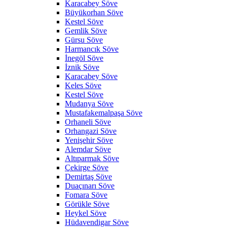
Karacabey Söve
Büyükorhan Söve
Kestel Söve
Gemlik Söve
Gürsu Söve
Harmancık Söve
İnegöl Söve
İznik Söve
Karacabey Söve
Keles Söve
Kestel Söve
Mudanya Söve
Mustafakemalpaşa Söve
Orhaneli Söve
Orhangazi Söve
Yenişehir Söve
Alemdar Söve
Altıparmak Söve
Çekirge Söve
Demirtaş Söve
Duaçınarı Söve
Fomara Söve
Görükle Söve
Heykel Söve
Hüdavendigar Söve