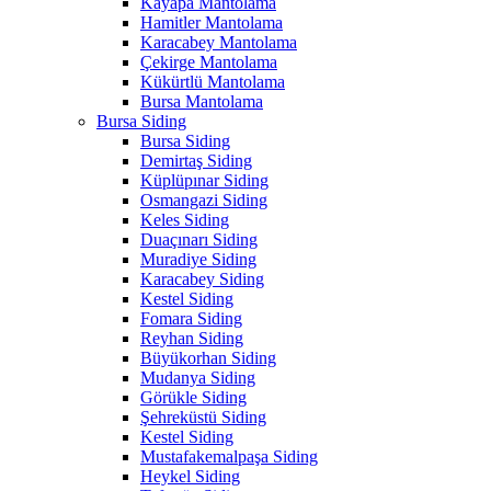
Kayapa Mantolama
Hamitler Mantolama
Karacabey Mantolama
Çekirge Mantolama
Kükürtlü Mantolama
Bursa Mantolama
Bursa Siding
Bursa Siding
Demirtaş Siding
Küplüpınar Siding
Osmangazi Siding
Keles Siding
Duaçınarı Siding
Muradiye Siding
Karacabey Siding
Kestel Siding
Fomara Siding
Reyhan Siding
Büyükorhan Siding
Mudanya Siding
Görükle Siding
Şehreküstü Siding
Kestel Siding
Mustafakemalpaşa Siding
Heykel Siding