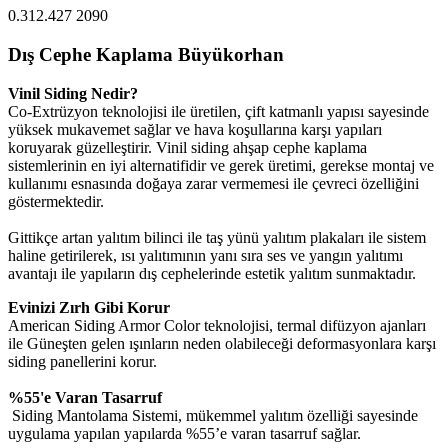
0.312.427 2090
Dış Cephe Kaplama Büyükorhan
Vinil Siding Nedir?
Co-Extrüzyon teknolojisi ile üretilen, çift katmanlı yapısı sayesinde
yüksek mukavemet sağlar ve hava koşullarına karşı yapıları
koruyarak güzelleştirir. Vinil siding ahşap cephe kaplama
sistemlerinin en iyi alternatifidir ve gerek üretimi, gerekse montaj ve
kullanımı esnasında doğaya zarar vermemesi ile çevreci özelliğini
göstermektedir.
Gittikçe artan yalıtım bilinci ile taş yünü yalıtım plakaları ile sistem
haline getirilerek, ısı yalıtımının yanı sıra ses ve yangın yalıtımı
avantajı ile yapıların dış cephelerinde estetik yalıtım sunmaktadır.
Evinizi Zırh Gibi Korur
American Siding Armor Color teknolojisi, termal difüzyon ajanları
ile Güneşten gelen ışınların neden olabileceği deformasyonlara karşı
siding panellerini korur.
%55'e Varan Tasarruf
Siding Mantolama Sistemi, mükemmel yalıtım özelliği sayesinde
uygulama yapılan yapılarda %55’e varan tasarruf sağlar.