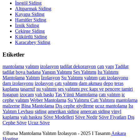
İnegöl Siding
Altıparmak Siding
Kayapa Siding
Hamitler Siding
İznik Siding
Çekirge Siding
Kükürtlü Siding
Karacabey Siding
Etiketler
mantolama
yalıtım
izolasyon
tadilat
dekorasyon
çatı
yapı
Tadilat
tadilat
boya
badana
Yangın Yalıtımı
Ses Yalıtımı
Isı Yalıtımı
Mantolama
Yalıtım
İzolasyon
Su Yalıtımı
yalıtım
çatı izolasyonu
dam izolasyonu
izolasyon
çatı yalıtımı
dam akması
depo
teras
kaplama
tasarruf
ısı yalıtımı
ses yalıtımı
pvc kapı ve pencere tamiri
fugapan
izocam
yalı baskı
Taş Yünü Mantolama
çatı yalıtım
iç
cephe yalıtım
Weber Mantolama
Su Yalıtımı
Çatı Yalıtımı
mantolama
malzeme
Bina Mantolama
Dış cephe giydirme
ucuz mantolama
Isı
Yalıtım Levhası
siding
amerikan siding
amercan siding
vinyl
kaplama
yalı baskısı
Söve Modelleri
Söve Nedir
Söve Fiyatları
Dış
Cephe Söve
Ucuz Söve
©Bursa Mantolama Yalıtım İzolasyon - 2025 I Tasarım
Ankara
Hosting