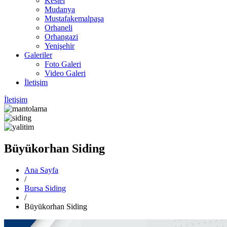
Kestel
Mudanya
Mustafakemalpaşa
Orhaneli
Orhangazi
Yenişehir
Galeriler
Foto Galeri
Video Galeri
İletişim
İletişim
Büyükorhan Siding
Ana Sayfa
/
Bursa Siding
/
Büyükorhan Siding