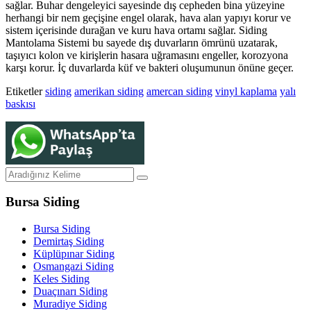
sağlar. Buhar dengeleyici sayesinde dış cepheden bina yüzeyine
herhangi bir nem geçişine engel olarak, hava alan yapıyı korur ve
sistem içerisinde durağan ve kuru hava ortamı sağlar. Siding
Mantolama Sistemi bu sayede dış duvarların ömrünü uzatarak,
taşıyıcı kolon ve kirişlerin hasara uğramasını engeller, korozyona
karşı korur. İç duvarlarda küf ve bakteri oluşumunun önüne geçer.
Etiketler
siding
amerikan siding
amercan siding
vinyl kaplama
yalı
baskısı
Bursa Siding
Bursa Siding
Demirtaş Siding
Küplüpınar Siding
Osmangazi Siding
Keles Siding
Duaçınarı Siding
Muradiye Siding