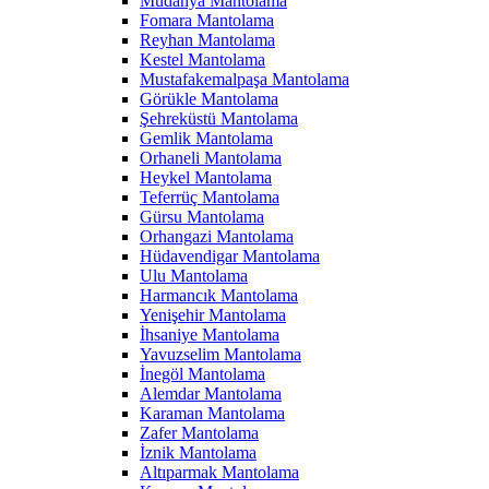
Mudanya Mantolama
Fomara Mantolama
Reyhan Mantolama
Kestel Mantolama
Mustafakemalpaşa Mantolama
Görükle Mantolama
Şehreküstü Mantolama
Gemlik Mantolama
Orhaneli Mantolama
Heykel Mantolama
Teferrüç Mantolama
Gürsu Mantolama
Orhangazi Mantolama
Hüdavendigar Mantolama
Ulu Mantolama
Harmancık Mantolama
Yenişehir Mantolama
İhsaniye Mantolama
Yavuzselim Mantolama
İnegöl Mantolama
Alemdar Mantolama
Karaman Mantolama
Zafer Mantolama
İznik Mantolama
Altıparmak Mantolama