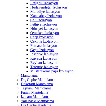
Ertuğrul İzolasyon
Hüdavendigar İzolasyon
Muradiye İzolasyon
Karacabey İzolasyon
Çalı İzolasyon
Fethiye İzolasyon
Hürriyet İzolasyon
Ovaakça İzolasyon
Çarşı İzolasyon
Çekirge İzolasyon
Fomara İzolasyon
Geçit İzolasyon
İhsaniye İzolasyon
Kayapa İzolasyon
Reyhan İzolasyon
Teferrüç İzolasyon
Mustafakemalpaşa İzolasyon
Mantolama
Dış Cephe Mantolama
Dekoratif Mantolama
Taşyünü Mantolama
Fugalı Mantolama
İzocam Mantolama
Yalı Baskı Mantolama
Dış Cephe Kaplama