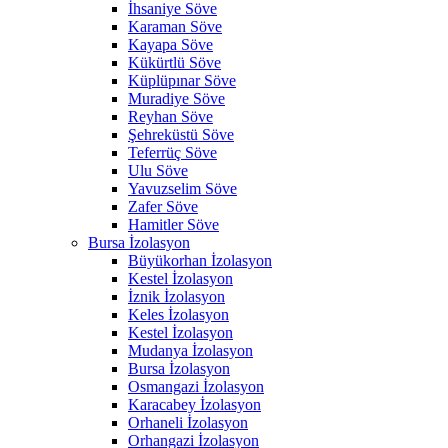
İhsaniye Söve
Karaman Söve
Kayapa Söve
Kükürtlü Söve
Küplüpınar Söve
Muradiye Söve
Reyhan Söve
Şehreküstü Söve
Teferrüç Söve
Ulu Söve
Yavuzselim Söve
Zafer Söve
Hamitler Söve
Bursa İzolasyon
Büyükorhan İzolasyon
Kestel İzolasyon
İznik İzolasyon
Keles İzolasyon
Kestel İzolasyon
Mudanya İzolasyon
Bursa İzolasyon
Osmangazi İzolasyon
Karacabey İzolasyon
Orhaneli İzolasyon
Orhangazi İzolasyon