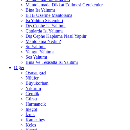
Mantolamada Dikkat Edilmesi Gerekenler
Bina Isı Yalıtımı
BTB Üzerine Mantolama
Isı Yalıtım Sistemleri
Dış Cephe Isı Yalıtımı
Çatılarda Isı Yalıtımı
Dış Cephe Kaplama Nasıl Yapılır
Mantolama Nedir ?
Su Yalıtımı
Yangın Yalıtımı
Ses Yalıtımı
Bina Ve Tesisatta Isı Yalıtımı
Diğer
Osmangazi
Nilüfer
Büyükorhan
Yıldırım
Gemlik
Gürsu
Harmancık
İnegöl
İznik
Karacabey
Keles