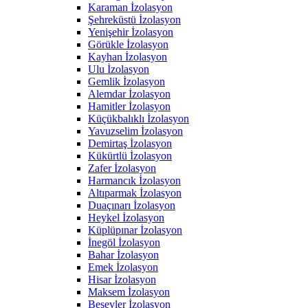
Karaman İzolasyon
Şehreküstü İzolasyon
Yenişehir İzolasyon
Görükle İzolasyon
Kayhan İzolasyon
Ulu İzolasyon
Gemlik İzolasyon
Alemdar İzolasyon
Hamitler İzolasyon
Küçükbalıklı İzolasyon
Yavuzselim İzolasyon
Demirtaş İzolasyon
Kükürtlü İzolasyon
Zafer İzolasyon
Harmancık İzolasyon
Altıparmak İzolasyon
Duaçınarı İzolasyon
Heykel İzolasyon
Küplüpınar İzolasyon
İnegöl İzolasyon
Bahar İzolasyon
Emek İzolasyon
Hisar İzolasyon
Maksem İzolasyon
Beşevler İzolasyon