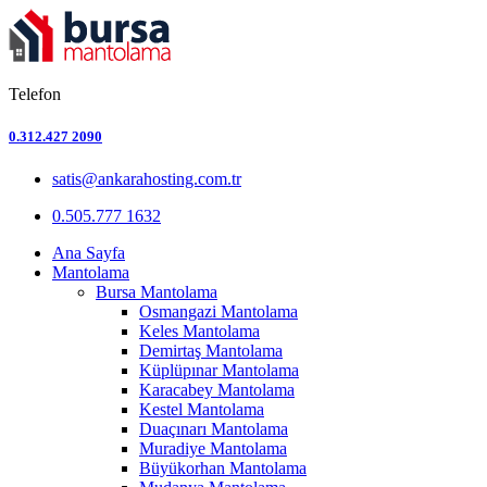
Telefon
0.312.427 2090
satis@ankarahosting.com.tr
0.505.777 1632
Ana Sayfa
Mantolama
Bursa Mantolama
Osmangazi Mantolama
Keles Mantolama
Demirtaş Mantolama
Küplüpınar Mantolama
Karacabey Mantolama
Kestel Mantolama
Duaçınarı Mantolama
Muradiye Mantolama
Büyükorhan Mantolama