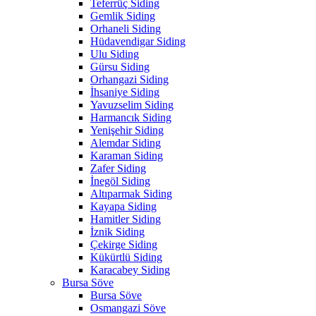
Teferrüç Siding
Gemlik Siding
Orhaneli Siding
Hüdavendigar Siding
Ulu Siding
Gürsu Siding
Orhangazi Siding
İhsaniye Siding
Yavuzselim Siding
Harmancık Siding
Yenişehir Siding
Alemdar Siding
Karaman Siding
Zafer Siding
İnegöl Siding
Altıparmak Siding
Kayapa Siding
Hamitler Siding
İznik Siding
Çekirge Siding
Kükürtlü Siding
Karacabey Siding
Bursa Söve
Bursa Söve
Osmangazi Söve