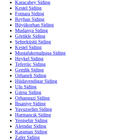
Karacabey Siding
Kestel Siding
Fomara Siding
Reyhan Siding
Büyükorhan Siding
Mudanya Siding
Görükle Siding
Şehreküstü Siding
Kestel Siding
Mustafakemalpaşa Siding
Heykel Siding
Teferrüç Siding
Gemlik Siding
Orhaneli Siding
Hüdavendigar Siding
Ulu Siding
Gürsu Siding
Orhangazi Siding
İhsaniye Siding
Yavuzselim Siding
Harmancık Siding
Yenişehir Siding
Alemdar Siding
Karaman Siding
Zafer Siding