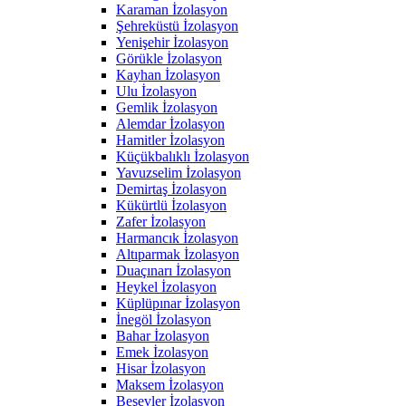
Karaman İzolasyon
Şehreküstü İzolasyon
Yenişehir İzolasyon
Görükle İzolasyon
Kayhan İzolasyon
Ulu İzolasyon
Gemlik İzolasyon
Alemdar İzolasyon
Hamitler İzolasyon
Küçükbalıklı İzolasyon
Yavuzselim İzolasyon
Demirtaş İzolasyon
Kükürtlü İzolasyon
Zafer İzolasyon
Harmancık İzolasyon
Altıparmak İzolasyon
Duaçınarı İzolasyon
Heykel İzolasyon
Küplüpınar İzolasyon
İnegöl İzolasyon
Bahar İzolasyon
Emek İzolasyon
Hisar İzolasyon
Maksem İzolasyon
Beşevler İzolasyon