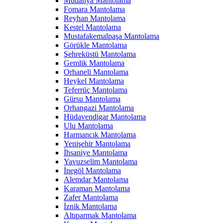
Mudanya Mantolama
Fomara Mantolama
Reyhan Mantolama
Kestel Mantolama
Mustafakemalpaşa Mantolama
Görükle Mantolama
Şehreküstü Mantolama
Gemlik Mantolama
Orhaneli Mantolama
Heykel Mantolama
Teferrüç Mantolama
Gürsu Mantolama
Orhangazi Mantolama
Hüdavendigar Mantolama
Ulu Mantolama
Harmancık Mantolama
Yenişehir Mantolama
İhsaniye Mantolama
Yavuzselim Mantolama
İnegöl Mantolama
Alemdar Mantolama
Karaman Mantolama
Zafer Mantolama
İznik Mantolama
Altıparmak Mantolama