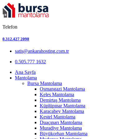
Telefon
0.312.427 2090
satis@ankarahosting.com.tr
0.505.777 1632
Ana Sayfa
Mantolama
Bursa Mantolama
Osmangazi Mantolama
Keles Mantolama
Demirtaş Mantolama
Küplüpınar Mantolama
Karacabey Mantolama
Kestel Mantolama
Duaçınarı Mantolama
Muradiye Mantolama
Büyükorhan Mantolama