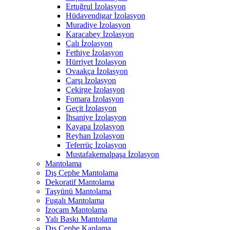
Ertuğrul İzolasyon
Hüdavendigar İzolasyon
Muradiye İzolasyon
Karacabey İzolasyon
Çalı İzolasyon
Fethiye İzolasyon
Hürriyet İzolasyon
Ovaakça İzolasyon
Çarşı İzolasyon
Çekirge İzolasyon
Fomara İzolasyon
Geçit İzolasyon
İhsaniye İzolasyon
Kayapa İzolasyon
Reyhan İzolasyon
Teferrüç İzolasyon
Mustafakemalpaşa İzolasyon
Mantolama
Dış Cephe Mantolama
Dekoratif Mantolama
Taşyünü Mantolama
Fugalı Mantolama
İzocam Mantolama
Yalı Baskı Mantolama
Dış Cephe Kaplama