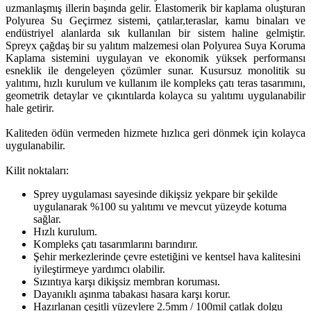
uzmanlaşmış illerin başında gelir. Elastomerik bir kaplama oluşturan
Polyurea Su Geçirmez sistemi, çatılar,teraslar, kamu binaları ve
endüstriyel alanlarda sık kullanılan bir sistem haline gelmiştir.
Spreyx çağdaş bir su yalıtım malzemesi olan Polyurea Suya Koruma
Kaplama sistemini uygulayan ve ekonomik yüksek performansı
esneklik ile dengeleyen çözümler sunar. Kusursuz monolitik su
yalıtımı, hızlı kurulum ve kullanım ile kompleks çatı teras tasarımını,
geometrik detaylar ve çıkıntılarda kolayca su yalıtımı uygulanabilir
hale getirir.
Kaliteden ödün vermeden hizmete hızlıca geri dönmek için kolayca
uygulanabilir.
Kilit noktaları:
Sprey uygulaması sayesinde dikişsiz yekpare bir şekilde
uygulanarak %100 su yalıtımı ve mevcut yüzeyde kotuma
sağlar.
Hızlı kurulum.
Kompleks çatı tasarımlarını barındırır.
Şehir merkezlerinde çevre estetiğini ve kentsel hava kalitesini
iyileştirmeye yardımcı olabilir.
Sızıntıya karşı dikişsiz membran koruması.
Dayanıklı aşınma tabakası hasara karşı korur.
Hazırlanan çeşitli yüzeylere 2.5mm / 100mil çatlak dolgu