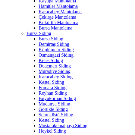
Kayapa Mantolama
Hamitler Mantolama
Karacabey Mantolama
Çekirge Mantolama
Kükürtlü Mantolama
Bursa Mantolama
Bursa Siding
Bursa Siding
Demirtaş Siding
Küplüpınar Siding
Osmangazi Siding
Keles Siding
Duaçınarı Siding
Muradiye Siding
Karacabey Siding
Kestel Siding
Fomara Siding
Reyhan Siding
Büyükorhan Siding
Mudanya Siding
Görükle Siding
Şehreküstü Siding
Kestel Siding
Mustafakemalpaşa Siding
Heykel Siding