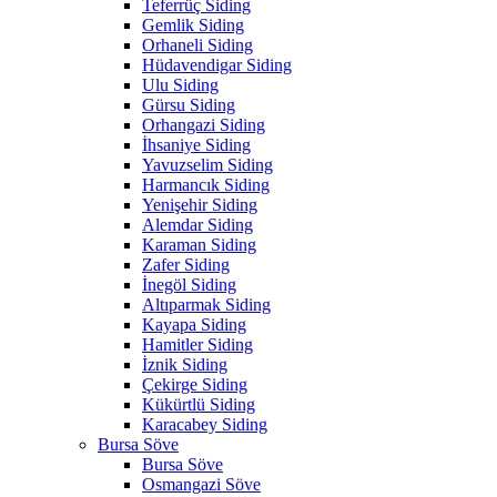
Teferrüç Siding
Gemlik Siding
Orhaneli Siding
Hüdavendigar Siding
Ulu Siding
Gürsu Siding
Orhangazi Siding
İhsaniye Siding
Yavuzselim Siding
Harmancık Siding
Yenişehir Siding
Alemdar Siding
Karaman Siding
Zafer Siding
İnegöl Siding
Altıparmak Siding
Kayapa Siding
Hamitler Siding
İznik Siding
Çekirge Siding
Kükürtlü Siding
Karacabey Siding
Bursa Söve
Bursa Söve
Osmangazi Söve