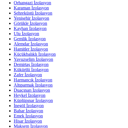
Orhangazi İzolasyon
Karaman İzolasyon
Şehreküstü İzolasyon
Yenişehir İzolasyon
Görükle İzolasyon
Kayhan İzolasyon
Ulu İzolasyon
Gemlik İzolasyon
Alemdar İzolasyon
Hamitler İzolasyon
Küçükbalıklı İzolasyon
Yavuzselim İzolasyon
Demirtaş İzolasyon
Kükürtlü İzolasyon
Zafer İzolasyon
Harmancık İzolasyon
Altıparmak İzolasyon
Duaçınarı İzolasyon
Heykel İzolasyon
Küplüpınar İzolasyon
İnegöl İzolasyon
Bahar İzolasyon
Emek İzolasyon
Hisar İzolasyon
Maksem İzolasyon