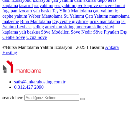
dam izolasyonu
izolasyon
çatı yalıtımı
dam akması
depo
teras
kaplama
tasarruf
ısı yalıtımı
ses yalıtımı
pvc kapı ve pencere tamiri
fugapan
izocam
yalı baskı
Taş Yünü Mantolama
çatı yalıtım
iç
cephe yalıtım
Weber Mantolama
Su Yalıtımı
Çatı Yalıtımı
mantolama
malzeme
Bina Mantolama
Dış cephe giydirme
ucuz mantolama
Isı
Yalıtım Levhası
siding
amerikan siding
amercan siding
vinyl
kaplama
yalı baskısı
Söve Modelleri
Söve Nedir
Söve Fiyatları
Dış
Cephe Söve
Ucuz Söve
©Bursa Mantolama Yalıtım İzolasyon - 2025 I Tasarım
Ankara
Hosting
satis@ankarahosting.com.tr
0.312.427 2090
search here