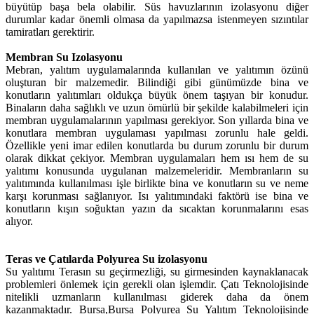
büyütüp başa bela olabilir. Süs havuzlarının izolasyonu diğer
durumlar kadar önemli olmasa da yapılmazsa istenmeyen sızıntılar
tamiratları gerektirir.
Membran Su Izolasyonu
Mebran, yalıtım uygulamalarında kullanılan ve yalıtımın özünü
oluşturan bir malzemedir. Bilindiği gibi günümüzde bina ve
konutların yalıtımları oldukça büyük önem taşıyan bir konudur.
Binaların daha sağlıklı ve uzun ömürlü bir şekilde kalabilmeleri için
membran uygulamalarının yapılması gerekiyor. Son yıllarda bina ve
konutlara membran uygulaması yapılması zorunlu hale geldi.
Özellikle yeni imar edilen konutlarda bu durum zorunlu bir durum
olarak dikkat çekiyor. Membran uygulamaları hem ısı hem de su
yalıtımı konusunda uygulanan malzemeleridir. Membranların su
yalıtımında kullanılması işle birlikte bina ve konutların su ve neme
karşı korunması sağlanıyor. Isı yalıtımındaki faktörü ise bina ve
konutların kışın soğuktan yazın da sıcaktan korunmalarını esas
alıyor.
Teras ve Çatılarda Polyurea Su izolasyonu
Su yalıtımı Terasın su geçirmezliği, su girmesinden kaynaklanacak
problemleri önlemek için gerekli olan işlemdir. Çatı Teknolojisinde
nitelikli uzmanların kullanılması giderek daha da önem
kazanmaktadır. Bursa,Bursa Polyurea Su Yalıtım Teknolojisinde