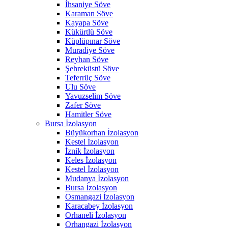
İhsaniye Söve
Karaman Söve
Kayapa Söve
Kükürtlü Söve
Küplüpınar Söve
Muradiye Söve
Reyhan Söve
Şehreküstü Söve
Teferrüç Söve
Ulu Söve
Yavuzselim Söve
Zafer Söve
Hamitler Söve
Bursa İzolasyon
Büyükorhan İzolasyon
Kestel İzolasyon
İznik İzolasyon
Keles İzolasyon
Kestel İzolasyon
Mudanya İzolasyon
Bursa İzolasyon
Osmangazi İzolasyon
Karacabey İzolasyon
Orhaneli İzolasyon
Orhangazi İzolasyon