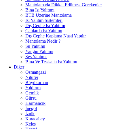
Mantolamada Dikkat Edilmesi Gerekenler
Bina Isı Yalıtımı
BTB Üzerine Mantolama
Isı Yalıtım Sistemleri
Dış Cephe Isı Yalıtımı
Çatılarda Isı Yalıtımı
Dış Cephe Kaplama Nasıl Yapılır
Mantolama Nedir ?
Su Yalıtımı
Yangın Yalıtımı
Ses Yalıtımı
Bina Ve Tesisatta Isı Yalıtımı
Diğer
Osmangazi
Nilüfer
Büyükorhan
Yıldırım
Gemlik
Gürsu
Harmancık
İnegöl
İznik
Karacabey
Keles