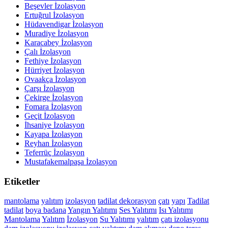
Beşevler İzolasyon
Ertuğrul İzolasyon
Hüdavendigar İzolasyon
Muradiye İzolasyon
Karacabey İzolasyon
Çalı İzolasyon
Fethiye İzolasyon
Hürriyet İzolasyon
Ovaakça İzolasyon
Çarşı İzolasyon
Çekirge İzolasyon
Fomara İzolasyon
Geçit İzolasyon
İhsaniye İzolasyon
Kayapa İzolasyon
Reyhan İzolasyon
Teferrüç İzolasyon
Mustafakemalpaşa İzolasyon
Etiketler
mantolama
yalıtım
izolasyon
tadilat
dekorasyon
çatı
yapı
Tadilat
tadilat
boya
badana
Yangın Yalıtımı
Ses Yalıtımı
Isı Yalıtımı
Mantolama
Yalıtım
İzolasyon
Su Yalıtımı
yalıtım
çatı izolasyonu