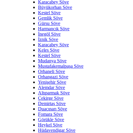
Karacabey Söve
Büyükorhan Söve
Kestel Söve
Gemlik Söve
Gürsu Söve
Harmancık Söve
İnegöl Söve
İznik Söve
Karacabey Söve
Keles Söve
Kestel Söve
Mudanya Söve
Mustafakemalpaşa Söve
Orhaneli Söve
Orhangazi Söve
Yenişehir Söve
Alemdar Söve
Altıparmak Söve
Çekirge Söve
Demirtaş Söve
Duaçınarı Söve
Fomara Söve
Görükle Söve
Heykel Söve
Hüdavendigar Söve