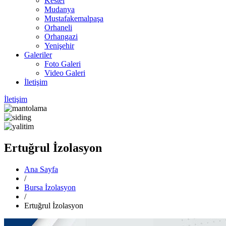
Kestel
Mudanya
Mustafakemalpaşa
Orhaneli
Orhangazi
Yenişehir
Galeriler
Foto Galeri
Video Galeri
İletişim
İletişim
Ertuğrul İzolasyon
Ana Sayfa
/
Bursa İzolasyon
/
Ertuğrul İzolasyon