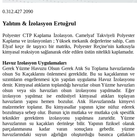
0.312.427 2090
Yalıtım & İzolasyon Ertuğrul
Polyester CTP Kaplama İzolasyon. Camelyaf Takviyeli Polyester
Kaplama ve izolasyonları ; Yüksek mekanik değerlerine sahip, Cam
Elyaf keçe ile taşıyıcı bir matriks, Polyester Reçine'nin katkısıyla
kimyasal reaksiyon sağlanarak elde edilen üstün nitelikli kaplamadır.
Havuz Izolasyon Uygulamaları
Gerek Yüzme Havuzu Olsun Gerek Atık Su Toplama havuzlarında
olsun Su Kaçaklarını önlenmesi gereklidir. Bu su kaçaklarının ve
sızıntıların engellenmesi için yapılan uygulama Havuz İzolasyonu
denir. Kimyasal atıkların toplandığı havuzlar olsun Yüzme havuzları
olsun veya süs havuzları olsun izolasyonu yapılmadır. Eğer
izolasyon yapılmaz ise endüstiyel kimyasal atıkları toplayan
havuzların yapısı hemen bozulur. Atık Havuzlarında kimyevi
malzemeler toplanır. Bu kimyasallar yapının içine nüfuz ederek
bozulmaya sebep olur. Bunun için mutlaka ve mutlaka çok spesifik
teknikler gerektiren izolasyonu yapılması zaruridir. Yüzme
havuzlarının su kaçakları derinleşe bilir. Yapının fiziksel olarak
parçalanmasına kadar varan sonuçlara gebedir. yüzme
havuzlarındaki suyun ağırlığın oluşturduğu basınca çatlakları