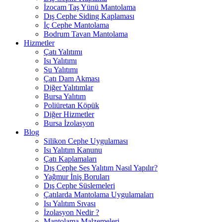
İzocam Taş Yünü Mantolama
Dış Cephe Siding Kaplaması
İç Cephe Mantolama
Bodrum Tavan Mantolama
Hizmetler
Çatı Yalıtımı
Isı Yalıtımı
Su Yalıtımı
Çatı Dam Akması
Diğer Yalıtımlar
Bursa Yalıtım
Poliüretan Köpük
Diğer Hizmetler
Bursa İzolasyon
Blog
Silikon Cephe Uygulaması
Isı Yalıtım Kanunu
Çatı Kaplamaları
Dış Cephe Ses Yalıtım Nasıl Yapılır?
Yağmur İniş Boruları
Dış Cephe Süslemeleri
Çatılarda Mantolama Uygulamaları
Isı Yalıtım Sıvası
İzolasyon Nedir ?
Mantolama Malzemeleri