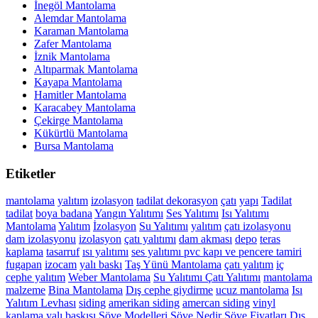
İnegöl Mantolama
Alemdar Mantolama
Karaman Mantolama
Zafer Mantolama
İznik Mantolama
Altıparmak Mantolama
Kayapa Mantolama
Hamitler Mantolama
Karacabey Mantolama
Çekirge Mantolama
Kükürtlü Mantolama
Bursa Mantolama
Etiketler
mantolama
yalıtım
izolasyon
tadilat
dekorasyon
çatı
yapı
Tadilat
tadilat
boya
badana
Yangın Yalıtımı
Ses Yalıtımı
Isı Yalıtımı
Mantolama
Yalıtım
İzolasyon
Su Yalıtımı
yalıtım
çatı izolasyonu
dam izolasyonu
izolasyon
çatı yalıtımı
dam akması
depo
teras
kaplama
tasarruf
ısı yalıtımı
ses yalıtımı
pvc kapı ve pencere tamiri
fugapan
izocam
yalı baskı
Taş Yünü Mantolama
çatı yalıtım
iç
cephe yalıtım
Weber Mantolama
Su Yalıtımı
Çatı Yalıtımı
mantolama
malzeme
Bina Mantolama
Dış cephe giydirme
ucuz mantolama
Isı
Yalıtım Levhası
siding
amerikan siding
amercan siding
vinyl
kaplama
yalı baskısı
Söve Modelleri
Söve Nedir
Söve Fiyatları
Dış