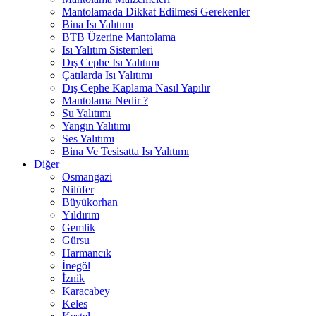
Mantolamada Dikkat Edilmesi Gerekenler
Bina Isı Yalıtımı
BTB Üzerine Mantolama
Isı Yalıtım Sistemleri
Dış Cephe Isı Yalıtımı
Çatılarda Isı Yalıtımı
Dış Cephe Kaplama Nasıl Yapılır
Mantolama Nedir ?
Su Yalıtımı
Yangın Yalıtımı
Ses Yalıtımı
Bina Ve Tesisatta Isı Yalıtımı
Diğer
Osmangazi
Nilüfer
Büyükorhan
Yıldırım
Gemlik
Gürsu
Harmancık
İnegöl
İznik
Karacabey
Keles