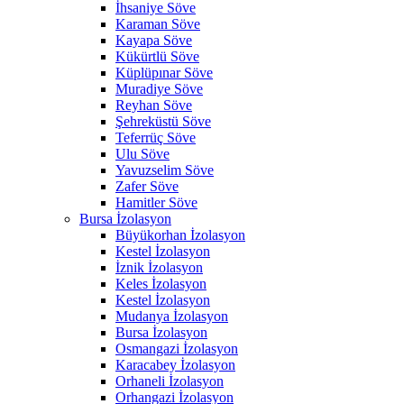
İhsaniye Söve
Karaman Söve
Kayapa Söve
Kükürtlü Söve
Küplüpınar Söve
Muradiye Söve
Reyhan Söve
Şehreküstü Söve
Teferrüç Söve
Ulu Söve
Yavuzselim Söve
Zafer Söve
Hamitler Söve
Bursa İzolasyon
Büyükorhan İzolasyon
Kestel İzolasyon
İznik İzolasyon
Keles İzolasyon
Kestel İzolasyon
Mudanya İzolasyon
Bursa İzolasyon
Osmangazi İzolasyon
Karacabey İzolasyon
Orhaneli İzolasyon
Orhangazi İzolasyon