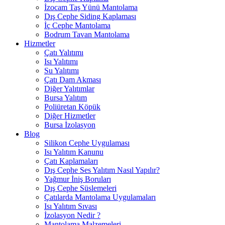
İzocam Taş Yünü Mantolama
Dış Cephe Siding Kaplaması
İç Cephe Mantolama
Bodrum Tavan Mantolama
Hizmetler
Çatı Yalıtımı
Isı Yalıtımı
Su Yalıtımı
Çatı Dam Akması
Diğer Yalıtımlar
Bursa Yalıtım
Poliüretan Köpük
Diğer Hizmetler
Bursa İzolasyon
Blog
Silikon Cephe Uygulaması
Isı Yalıtım Kanunu
Çatı Kaplamaları
Dış Cephe Ses Yalıtım Nasıl Yapılır?
Yağmur İniş Boruları
Dış Cephe Süslemeleri
Çatılarda Mantolama Uygulamaları
Isı Yalıtım Sıvası
İzolasyon Nedir ?
Mantolama Malzemeleri