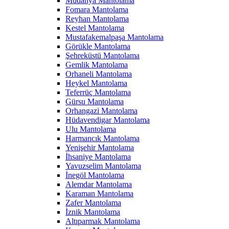
Mudanya Mantolama
Fomara Mantolama
Reyhan Mantolama
Kestel Mantolama
Mustafakemalpaşa Mantolama
Görükle Mantolama
Şehreküstü Mantolama
Gemlik Mantolama
Orhaneli Mantolama
Heykel Mantolama
Teferrüç Mantolama
Gürsu Mantolama
Orhangazi Mantolama
Hüdavendigar Mantolama
Ulu Mantolama
Harmancık Mantolama
Yenişehir Mantolama
İhsaniye Mantolama
Yavuzselim Mantolama
İnegöl Mantolama
Alemdar Mantolama
Karaman Mantolama
Zafer Mantolama
İznik Mantolama
Altıparmak Mantolama