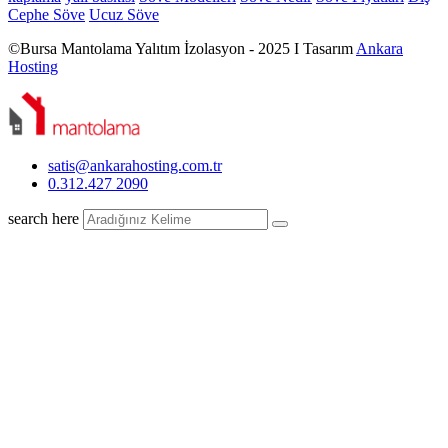
Cephe Söve
Ucuz Söve
©Bursa Mantolama Yalıtım İzolasyon - 2025 I Tasarım
Ankara
Hosting
satis@ankarahosting.com.tr
0.312.427 2090
search here