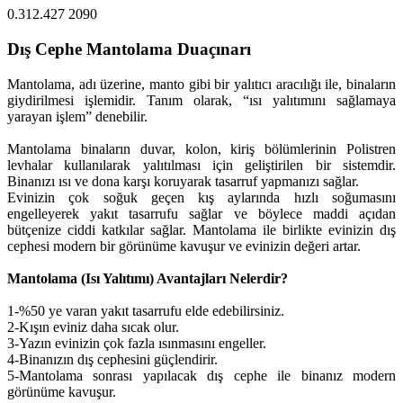
0.312.427 2090
Dış Cephe Mantolama Duaçınarı
Mantolama, adı üzerine, manto gibi bir yalıtıcı aracılığı ile, binaların
giydirilmesi işlemidir. Tanım olarak, “ısı yalıtımını sağlamaya
yarayan işlem” denebilir.
Mantolama binaların duvar, kolon, kiriş bölümlerinin Polistren
levhalar kullanılarak yalıtılması için geliştirilen bir sistemdir.
Binanızı ısı ve dona karşı koruyarak tasarruf yapmanızı sağlar.
Evinizin çok soğuk geçen kış aylarında hızlı soğumasını
engelleyerek yakıt tasarrufu sağlar ve böylece maddi açıdan
bütçenize ciddi katkılar sağlar. Mantolama ile birlikte evinizin dış
cephesi modern bir görünüme kavuşur ve evinizin değeri artar.
Mantolama (Isı Yalıtımı) Avantajları Nelerdir?
1-%50 ye varan yakıt tasarrufu elde edebilirsiniz.
2-Kışın eviniz daha sıcak olur.
3-Yazın evinizin çok fazla ısınmasını engeller.
4-Binanızın dış cephesini güçlendirir.
5-Mantolama sonrası yapılacak dış cephe ile binanız modern
görünüme kavuşur.