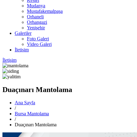
Kestel
Mudanya
Mustafakemalpaşa
Orhaneli
Orhangazi
Yenişehir
Galeriler
Foto Galeri
Video Galeri
İletişim
İletişim
Duaçınarı Mantolama
Ana Sayfa
/
Bursa Mantolama
/
Duaçınarı Mantolama