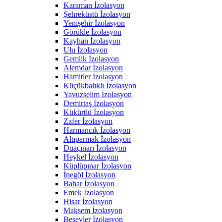
Karaman İzolasyon
Şehreküstü İzolasyon
Yenişehir İzolasyon
Görükle İzolasyon
Kayhan İzolasyon
Ulu İzolasyon
Gemlik İzolasyon
Alemdar İzolasyon
Hamitler İzolasyon
Küçükbalıklı İzolasyon
Yavuzselim İzolasyon
Demirtaş İzolasyon
Kükürtlü İzolasyon
Zafer İzolasyon
Harmancık İzolasyon
Altıparmak İzolasyon
Duaçınarı İzolasyon
Heykel İzolasyon
Küplüpınar İzolasyon
İnegöl İzolasyon
Bahar İzolasyon
Emek İzolasyon
Hisar İzolasyon
Maksem İzolasyon
Beşevler İzolasyon