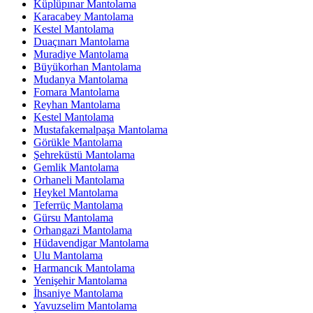
Küplüpınar Mantolama
Karacabey Mantolama
Kestel Mantolama
Duaçınarı Mantolama
Muradiye Mantolama
Büyükorhan Mantolama
Mudanya Mantolama
Fomara Mantolama
Reyhan Mantolama
Kestel Mantolama
Mustafakemalpaşa Mantolama
Görükle Mantolama
Şehreküstü Mantolama
Gemlik Mantolama
Orhaneli Mantolama
Heykel Mantolama
Teferrüç Mantolama
Gürsu Mantolama
Orhangazi Mantolama
Hüdavendigar Mantolama
Ulu Mantolama
Harmancık Mantolama
Yenişehir Mantolama
İhsaniye Mantolama
Yavuzselim Mantolama