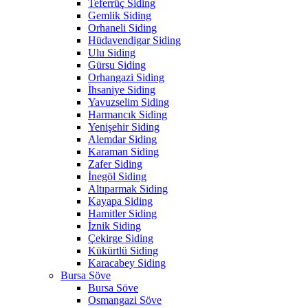
Teferrüç Siding
Gemlik Siding
Orhaneli Siding
Hüdavendigar Siding
Ulu Siding
Gürsu Siding
Orhangazi Siding
İhsaniye Siding
Yavuzselim Siding
Harmancık Siding
Yenişehir Siding
Alemdar Siding
Karaman Siding
Zafer Siding
İnegöl Siding
Altıparmak Siding
Kayapa Siding
Hamitler Siding
İznik Siding
Çekirge Siding
Kükürtlü Siding
Karacabey Siding
Bursa Söve
Bursa Söve
Osmangazi Söve