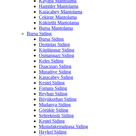
Kayapa Mantolama
Hamitler Mantolama
Karacabey Mantolama
Çekirge Mantolama
Kükürtlü Mantolama
Bursa Mantolama
Bursa Siding
Bursa Siding
Demirtaş Siding
Küplüpınar Siding
Osmangazi Siding
Keles Siding
Duaçınarı Siding
Muradiye Siding
Karacabey Siding
Kestel Siding
Fomara Siding
Reyhan Siding
Büyükorhan Siding
Mudanya Siding
Görükle Siding
Şehreküstü Siding
Kestel Siding
Mustafakemalpaşa Siding
Heykel Siding