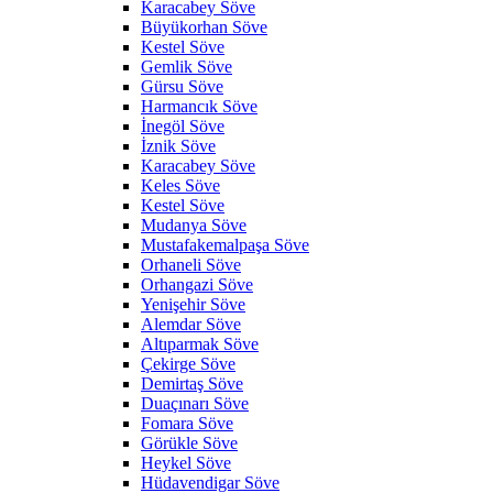
Karacabey Söve
Büyükorhan Söve
Kestel Söve
Gemlik Söve
Gürsu Söve
Harmancık Söve
İnegöl Söve
İznik Söve
Karacabey Söve
Keles Söve
Kestel Söve
Mudanya Söve
Mustafakemalpaşa Söve
Orhaneli Söve
Orhangazi Söve
Yenişehir Söve
Alemdar Söve
Altıparmak Söve
Çekirge Söve
Demirtaş Söve
Duaçınarı Söve
Fomara Söve
Görükle Söve
Heykel Söve
Hüdavendigar Söve