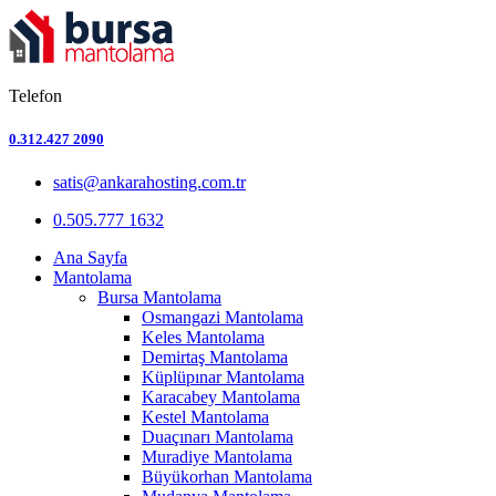
Telefon
0.312.427 2090
satis@ankarahosting.com.tr
0.505.777 1632
Ana Sayfa
Mantolama
Bursa Mantolama
Osmangazi Mantolama
Keles Mantolama
Demirtaş Mantolama
Küplüpınar Mantolama
Karacabey Mantolama
Kestel Mantolama
Duaçınarı Mantolama
Muradiye Mantolama
Büyükorhan Mantolama