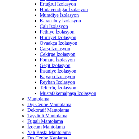
Ertuğrul İzolasyon
Hüdavendigar İzolasyon
Muradiye İzolasyon
Karacabey İzolasyon
Çalı İzolasyon
Fethiye İzolasyon
Hürriyet İzolasyon
Ovaakça İzolasyon
Çarşı İzolasyon
Çekirge İzolasyon
Fomara İzolasyon
Geçit İzolasyon
İhsaniye İzolasyon
Kayapa İzolasyon
Reyhan İzolasyon
Teferrüç İzolasyon
Mustafakemalpaşa İzolasyon
Mantolama
Dış Cephe Mantolama
Dekoratif Mantolama
Taşyünü Mantolama
Fugalı Mantolama
İzocam Mantolama
Yalı Baskı Mantolama
Dış Cephe Kaplama