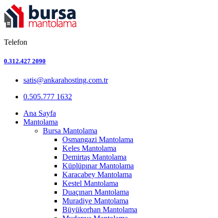
Telefon
0.312.427 2090
satis@ankarahosting.com.tr
0.505.777 1632
Ana Sayfa
Mantolama
Bursa Mantolama
Osmangazi Mantolama
Keles Mantolama
Demirtaş Mantolama
Küplüpınar Mantolama
Karacabey Mantolama
Kestel Mantolama
Duaçınarı Mantolama
Muradiye Mantolama
Büyükorhan Mantolama