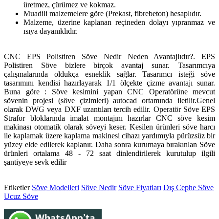
üretmez, çürümez ve kokmaz.
Muadili malzemelere göre (Prekast, fibrebeton) hesaplıdır.
Malzeme, üzerine kaplanan reçineden dolayı yıpranmaz ve
ısıya dayanıklıdır.
CNC EPS Polistiren Söve Nedir Neden Avantajlıdır?. EPS
Polistiren Söve bizlere birçok avantaj sunar. Tasarımcıya
çalışmalarında oldukça esneklik sağlar. Tasarımcı isteği söve
tasarımını kendisi hazırlayarak 1/1 ölçekte çizme avantajı sunar.
Buna göre : Söve kesimini yapan CNC Operatörüne mevcut
sövenin projesi (söve çizimleri) autocad ortamında iletilir.Genel
olarak DWG veya DXF uzantıları tercih edilir. Operatör Söve EPS
Strafor bloklarında imalat montajını hazırlar CNC söve kesim
makinası otomatik olarak söveyi keser. Kesilen ürünleri söve harcı
ile kaplamak üzere kaplama makinesi cihazı yardımıyla pürüzsüz bir
yüzey elde edilerek kaplanır. Daha sonra kurumaya bırakınlan Söve
ürünleri ortalama 48 - 72 saat dinlendirilerek kurutulup ilgili
şantiyeye sevk edilir
Etiketler
Söve Modelleri
Söve Nedir
Söve Fiyatları
Dış Cephe Söve
Ucuz Söve