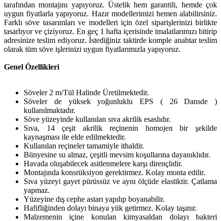
tarafından montajını yapıyoruz. Üstelik hem garantili, hemde çok
uygun fiyatlarla yapıyoruz. Hazır modellerimizi hemen alabilirsiniz.
Farklı söve tasarımları ve modelleri için özel siparişlerinizi birlikte
tasarlıyor ve çiziyoruz. En geç 1 hafta içerisinde imalatlarımızı bitirip
adresinize teslim ediyoruz. İstediğiniz taktirde komple anahtar teslim
olarak tüm söve işlerinizi uygun fiyatlarımızla yapıyoruz.
Genel Özellikleri
Söveler 2 m/Tül Halinde Üretilmektedir.
Söveler de yüksek yoğunluklu EPS ( 26 Dansde )
kullanılmaktadır.
Söve yüzeyinde kullanılan sıva akrilik esaslıdır.
Sıva, 14 çeşit akrilik reçinenin homojen bir şekilde
kaynaşması ile elde edilmektedir.
Kullanılan reçineler tamamiyle ithaldir.
Bünyesine su almaz, çeşitli mevsim koşullarına dayanıklıdır.
Havada oluşabilecek asitlenmelere karşı dirençlidir.
Montajında konsrüksiyon gerektirmez. Kolay monta edilir.
Sıva yüzeyi gayet pürüssüz ve aynı ölçüde elastiktir. Çatlama
yapmaz.
Yüzeyine dış cephe astarı yapılıp boyanabilir.
Hafifliğinden dolayı binaya yük getirmez. Kolay taşınır.
Malzemenin içine konulan kimyasaldan dolayı bakteri