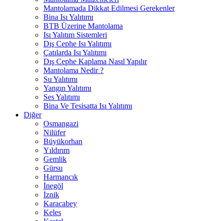
Mantolamada Dikkat Edilmesi Gerekenler
Bina Isı Yalıtımı
BTB Üzerine Mantolama
Isı Yalıtım Sistemleri
Dış Cephe Isı Yalıtımı
Çatılarda Isı Yalıtımı
Dış Cephe Kaplama Nasıl Yapılır
Mantolama Nedir ?
Su Yalıtımı
Yangın Yalıtımı
Ses Yalıtımı
Bina Ve Tesisatta Isı Yalıtımı
Diğer
Osmangazi
Nilüfer
Büyükorhan
Yıldırım
Gemlik
Gürsu
Harmancık
İnegöl
İznik
Karacabey
Keles