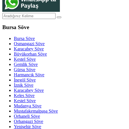
Bursa Söve
Bursa Söve
Osmangazi Söve
Karacabey Söve
Büyükorhan Söve
Kestel Söve
Gemlik Söve
Gürsu Söve
Harmancık Söve
İnegöl Söve
İznik Söve
Karacabey Söve
Keles Söve
Kestel Söve
Mudanya Söve
Mustafakemalpaşa Söve
Orhaneli Söve
Orhangazi Söve
Yenişehir Söve