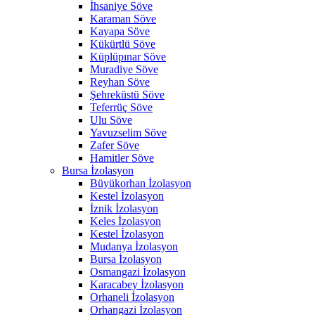
İhsaniye Söve
Karaman Söve
Kayapa Söve
Kükürtlü Söve
Küplüpınar Söve
Muradiye Söve
Reyhan Söve
Şehreküstü Söve
Teferrüç Söve
Ulu Söve
Yavuzselim Söve
Zafer Söve
Hamitler Söve
Bursa İzolasyon
Büyükorhan İzolasyon
Kestel İzolasyon
İznik İzolasyon
Keles İzolasyon
Kestel İzolasyon
Mudanya İzolasyon
Bursa İzolasyon
Osmangazi İzolasyon
Karacabey İzolasyon
Orhaneli İzolasyon
Orhangazi İzolasyon