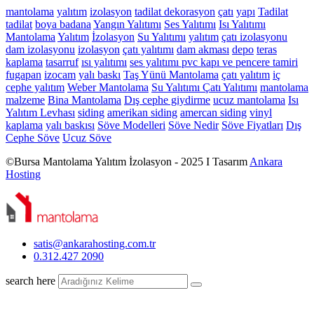
mantolama
yalıtım
izolasyon
tadilat
dekorasyon
çatı
yapı
Tadilat
tadilat
boya
badana
Yangın Yalıtımı
Ses Yalıtımı
Isı Yalıtımı
Mantolama
Yalıtım
İzolasyon
Su Yalıtımı
yalıtım
çatı izolasyonu
dam izolasyonu
izolasyon
çatı yalıtımı
dam akması
depo
teras
kaplama
tasarruf
ısı yalıtımı
ses yalıtımı
pvc kapı ve pencere tamiri
fugapan
izocam
yalı baskı
Taş Yünü Mantolama
çatı yalıtım
iç
cephe yalıtım
Weber Mantolama
Su Yalıtımı
Çatı Yalıtımı
mantolama
malzeme
Bina Mantolama
Dış cephe giydirme
ucuz mantolama
Isı
Yalıtım Levhası
siding
amerikan siding
amercan siding
vinyl
kaplama
yalı baskısı
Söve Modelleri
Söve Nedir
Söve Fiyatları
Dış
Cephe Söve
Ucuz Söve
©Bursa Mantolama Yalıtım İzolasyon - 2025 I Tasarım
Ankara
Hosting
satis@ankarahosting.com.tr
0.312.427 2090
search here