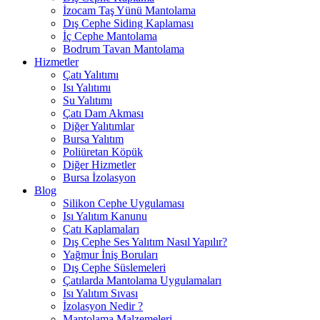
İzocam Taş Yünü Mantolama
Dış Cephe Siding Kaplaması
İç Cephe Mantolama
Bodrum Tavan Mantolama
Hizmetler
Çatı Yalıtımı
Isı Yalıtımı
Su Yalıtımı
Çatı Dam Akması
Diğer Yalıtımlar
Bursa Yalıtım
Poliüretan Köpük
Diğer Hizmetler
Bursa İzolasyon
Blog
Silikon Cephe Uygulaması
Isı Yalıtım Kanunu
Çatı Kaplamaları
Dış Cephe Ses Yalıtım Nasıl Yapılır?
Yağmur İniş Boruları
Dış Cephe Süslemeleri
Çatılarda Mantolama Uygulamaları
Isı Yalıtım Sıvası
İzolasyon Nedir ?
Mantolama Malzemeleri