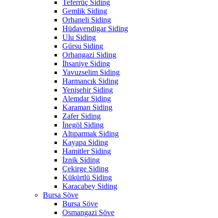
Teferrüç Siding
Gemlik Siding
Orhaneli Siding
Hüdavendigar Siding
Ulu Siding
Gürsu Siding
Orhangazi Siding
İhsaniye Siding
Yavuzselim Siding
Harmancık Siding
Yenişehir Siding
Alemdar Siding
Karaman Siding
Zafer Siding
İnegöl Siding
Altıparmak Siding
Kayapa Siding
Hamitler Siding
İznik Siding
Çekirge Siding
Kükürtlü Siding
Karacabey Siding
Bursa Söve
Bursa Söve
Osmangazi Söve