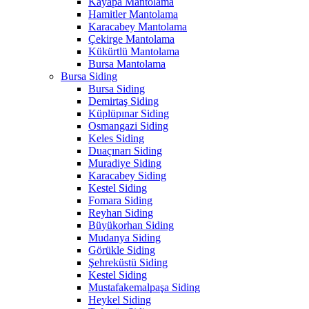
Kayapa Mantolama
Hamitler Mantolama
Karacabey Mantolama
Çekirge Mantolama
Kükürtlü Mantolama
Bursa Mantolama
Bursa Siding
Bursa Siding
Demirtaş Siding
Küplüpınar Siding
Osmangazi Siding
Keles Siding
Duaçınarı Siding
Muradiye Siding
Karacabey Siding
Kestel Siding
Fomara Siding
Reyhan Siding
Büyükorhan Siding
Mudanya Siding
Görükle Siding
Şehreküstü Siding
Kestel Siding
Mustafakemalpaşa Siding
Heykel Siding