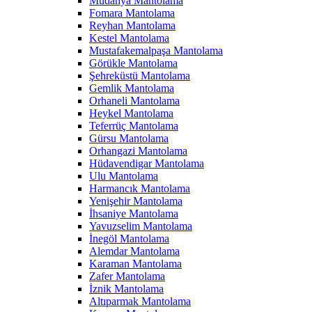
Mudanya Mantolama
Fomara Mantolama
Reyhan Mantolama
Kestel Mantolama
Mustafakemalpaşa Mantolama
Görükle Mantolama
Şehreküstü Mantolama
Gemlik Mantolama
Orhaneli Mantolama
Heykel Mantolama
Teferrüç Mantolama
Gürsu Mantolama
Orhangazi Mantolama
Hüdavendigar Mantolama
Ulu Mantolama
Harmancık Mantolama
Yenişehir Mantolama
İhsaniye Mantolama
Yavuzselim Mantolama
İnegöl Mantolama
Alemdar Mantolama
Karaman Mantolama
Zafer Mantolama
İznik Mantolama
Altıparmak Mantolama