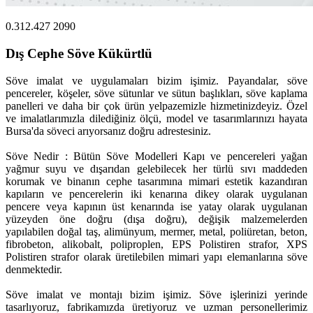
0.312.427 2090
Dış Cephe Söve Kükürtlü
Söve imalat ve uygulamaları bizim işimiz. Payandalar, söve
pencereler, köşeler, söve sütunlar ve sütun başlıkları, söve kaplama
panelleri ve daha bir çok ürün yelpazemizle hizmetinizdeyiz. Özel
ve imalatlarımızla dilediğiniz ölçü, model ve tasarımlarınızı hayata
Bursa'da söveci arıyorsanız doğru adrestesiniz.
Söve Nedir : Bütün Söve Modelleri Kapı ve pencereleri yağan
yağmur suyu ve dışarıdan gelebilecek her türlü sıvı maddeden
korumak ve binanın cephe tasarımına mimari estetik kazandıran
kapıların ve pencerelerin iki kenarına dikey olarak uygulanan
pencere veya kapının üst kenarında ise yatay olarak uygulanan
yüzeyden öne doğru (dışa doğru), değişik malzemelerden
yapılabilen doğal taş, alimünyum, mermer, metal, poliüretan, beton,
fibrobeton, alikobalt, poliproplen, EPS Polistiren strafor, XPS
Polistiren strafor olarak üretilebilen mimari yapı elemanlarına söve
denmektedir.
Söve imalat ve montajı bizim işimiz. Söve işlerinizi yerinde
tasarlıyoruz, fabrikamızda üretiyoruz ve uzman personellerimiz