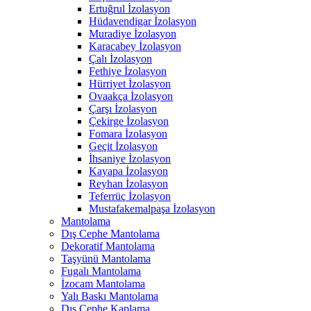
Ertuğrul İzolasyon
Hüdavendigar İzolasyon
Muradiye İzolasyon
Karacabey İzolasyon
Çalı İzolasyon
Fethiye İzolasyon
Hürriyet İzolasyon
Ovaakça İzolasyon
Çarşı İzolasyon
Çekirge İzolasyon
Fomara İzolasyon
Geçit İzolasyon
İhsaniye İzolasyon
Kayapa İzolasyon
Reyhan İzolasyon
Teferrüç İzolasyon
Mustafakemalpaşa İzolasyon
Mantolama
Dış Cephe Mantolama
Dekoratif Mantolama
Taşyünü Mantolama
Fugalı Mantolama
İzocam Mantolama
Yalı Baskı Mantolama
Dış Cephe Kaplama