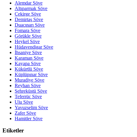
Alemdar Söve
Altıparmak Söve
Çekirge Söve
Demirtaş Söve
Duaçınarı Söve
Fomara Söve
Görükle Söve
Heykel Söve
Hüdavendigar Söve
İhsaniye Söve
Karaman Söve
Kayapa Söve
Kükürtlü Söve
Küplüpınar Söve
Muradiye Söve
Reyhan Söve
Şehreküstü Söve
Teferrüç Söve
Ulu Söve
Yavuzselim Söve
Zafer Söve
Hamitler Söve
Etiketler