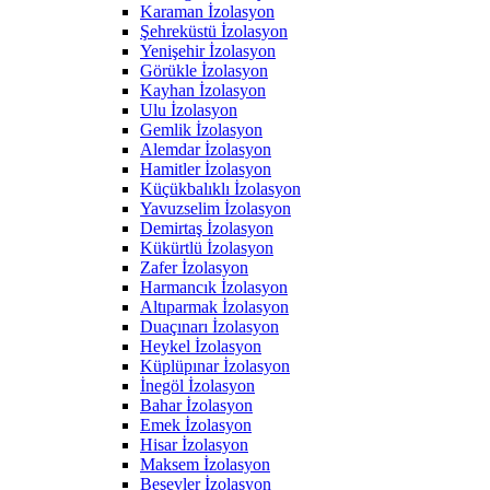
Karaman İzolasyon
Şehreküstü İzolasyon
Yenişehir İzolasyon
Görükle İzolasyon
Kayhan İzolasyon
Ulu İzolasyon
Gemlik İzolasyon
Alemdar İzolasyon
Hamitler İzolasyon
Küçükbalıklı İzolasyon
Yavuzselim İzolasyon
Demirtaş İzolasyon
Kükürtlü İzolasyon
Zafer İzolasyon
Harmancık İzolasyon
Altıparmak İzolasyon
Duaçınarı İzolasyon
Heykel İzolasyon
Küplüpınar İzolasyon
İnegöl İzolasyon
Bahar İzolasyon
Emek İzolasyon
Hisar İzolasyon
Maksem İzolasyon
Beşevler İzolasyon