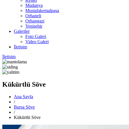
Kestel
Mudanya
Mustafakemalpaşa
Orhaneli
Orhangazi
Yenişehir
Galeriler
Foto Galeri
Video Galeri
İletişim
İletişim
Kükürtlü Söve
Ana Sayfa
/
Bursa Söve
/
Kükürtlü Söve