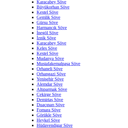
Karacabey Söve
Büyükorhan Söve
Kestel Söve
Gemlik Söve
Gürsu Söve
Harmancık Söve
İnegöl Söve
İznik Söve
Karacabey Söve
Keles Söve
Kestel Söve
Mudanya Söve
Mustafakemalpaşa Söve
Orhaneli Söve
Orhangazi Söve
Yenişehir Söve
Alemdar Söve
Altıparmak Söve
Çekirge Söve
Demirtaş Söve
Duaçınarı Söve
Fomara Söve
Görükle Söve
Heykel Söve
Hüdavendigar Söve