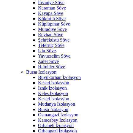
İhsaniye Söve
Karaman Söve
Kayapa Söve
Kükürtlü Söve
Küplüpınar Söve
Muradiye Söve
Reyhan Söve
Şehreküstü Söve
Teferrüç Söve
Ulu Söve
Yavuzselim Söve
Zafer Söve
Hamitler Söve
Bursa İzolasyon
Büyükorhan İzolasyon
Kestel İzolasyon
İznik İzolasyon
Keles İzolasyon
Kestel İzolasyon
Mudanya İzolasyon
Bursa İzolasyon
Osmangazi İzolasyon
Karacabey İzolasyon
Orhaneli İzolasyon
Orhangazi İzolasyon