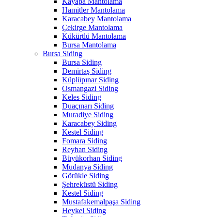
Kayapa Mantolama
Hamitler Mantolama
Karacabey Mantolama
Çekirge Mantolama
Kükürtlü Mantolama
Bursa Mantolama
Bursa Siding
Bursa Siding
Demirtaş Siding
Küplüpınar Siding
Osmangazi Siding
Keles Siding
Duaçınarı Siding
Muradiye Siding
Karacabey Siding
Kestel Siding
Fomara Siding
Reyhan Siding
Büyükorhan Siding
Mudanya Siding
Görükle Siding
Şehreküstü Siding
Kestel Siding
Mustafakemalpaşa Siding
Heykel Siding