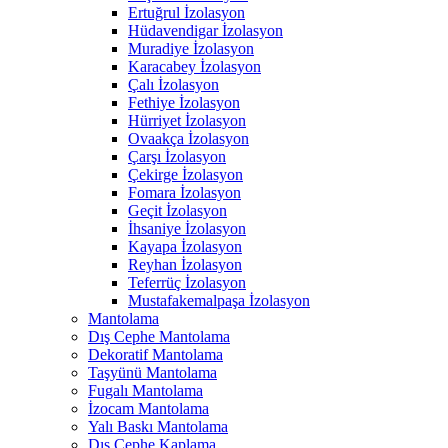
Ertuğrul İzolasyon
Hüdavendigar İzolasyon
Muradiye İzolasyon
Karacabey İzolasyon
Çalı İzolasyon
Fethiye İzolasyon
Hürriyet İzolasyon
Ovaakça İzolasyon
Çarşı İzolasyon
Çekirge İzolasyon
Fomara İzolasyon
Geçit İzolasyon
İhsaniye İzolasyon
Kayapa İzolasyon
Reyhan İzolasyon
Teferrüç İzolasyon
Mustafakemalpaşa İzolasyon
Mantolama
Dış Cephe Mantolama
Dekoratif Mantolama
Taşyünü Mantolama
Fugalı Mantolama
İzocam Mantolama
Yalı Baskı Mantolama
Dış Cephe Kaplama