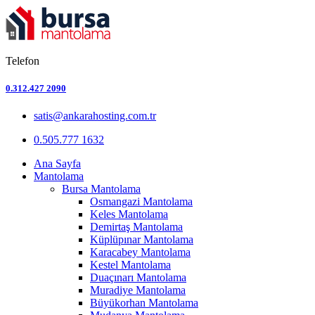
Telefon
0.312.427 2090
satis@ankarahosting.com.tr
0.505.777 1632
Ana Sayfa
Mantolama
Bursa Mantolama
Osmangazi Mantolama
Keles Mantolama
Demirtaş Mantolama
Küplüpınar Mantolama
Karacabey Mantolama
Kestel Mantolama
Duaçınarı Mantolama
Muradiye Mantolama
Büyükorhan Mantolama