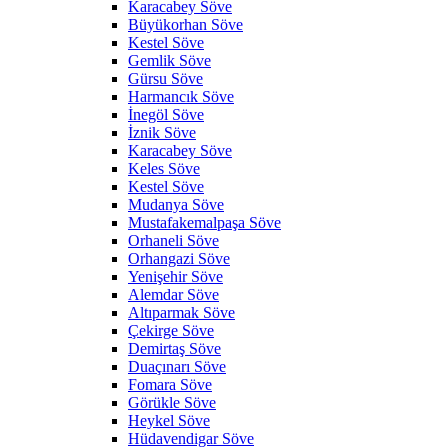
Karacabey Söve
Büyükorhan Söve
Kestel Söve
Gemlik Söve
Gürsu Söve
Harmancık Söve
İnegöl Söve
İznik Söve
Karacabey Söve
Keles Söve
Kestel Söve
Mudanya Söve
Mustafakemalpaşa Söve
Orhaneli Söve
Orhangazi Söve
Yenişehir Söve
Alemdar Söve
Altıparmak Söve
Çekirge Söve
Demirtaş Söve
Duaçınarı Söve
Fomara Söve
Görükle Söve
Heykel Söve
Hüdavendigar Söve