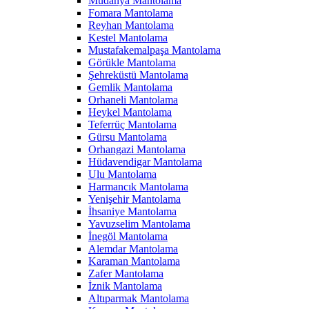
Mudanya Mantolama
Fomara Mantolama
Reyhan Mantolama
Kestel Mantolama
Mustafakemalpaşa Mantolama
Görükle Mantolama
Şehreküstü Mantolama
Gemlik Mantolama
Orhaneli Mantolama
Heykel Mantolama
Teferrüç Mantolama
Gürsu Mantolama
Orhangazi Mantolama
Hüdavendigar Mantolama
Ulu Mantolama
Harmancık Mantolama
Yenişehir Mantolama
İhsaniye Mantolama
Yavuzselim Mantolama
İnegöl Mantolama
Alemdar Mantolama
Karaman Mantolama
Zafer Mantolama
İznik Mantolama
Altıparmak Mantolama