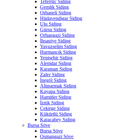
Teferrüç Siding
Gemlik Siding
Orhaneli Siding
Hüdavendigar Siding
Ulu Siding
Gürsu Siding
Orhangazi Siding
İhsaniye Siding
Yavuzselim Siding
Harmancık Siding
Yenişehir Siding
Alemdar Siding
Karaman Siding
Zafer Siding
İnegöl Siding
Altıparmak Siding
Kayapa Siding
Hamitler Siding
İznik Siding
Çekirge Siding
Kükürtlü Siding
Karacabey Siding
Bursa Söve
Bursa Söve
Osmangazi Söve