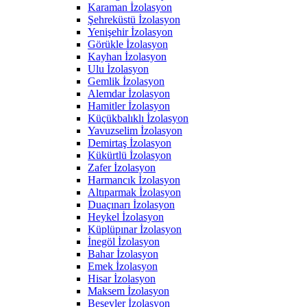
Karaman İzolasyon
Şehreküstü İzolasyon
Yenişehir İzolasyon
Görükle İzolasyon
Kayhan İzolasyon
Ulu İzolasyon
Gemlik İzolasyon
Alemdar İzolasyon
Hamitler İzolasyon
Küçükbalıklı İzolasyon
Yavuzselim İzolasyon
Demirtaş İzolasyon
Kükürtlü İzolasyon
Zafer İzolasyon
Harmancık İzolasyon
Altıparmak İzolasyon
Duaçınarı İzolasyon
Heykel İzolasyon
Küplüpınar İzolasyon
İnegöl İzolasyon
Bahar İzolasyon
Emek İzolasyon
Hisar İzolasyon
Maksem İzolasyon
Beşevler İzolasyon