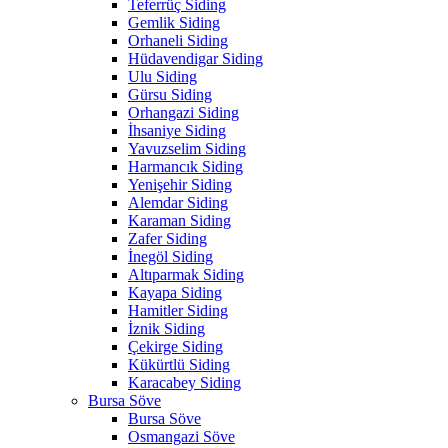
Teferrüç Siding
Gemlik Siding
Orhaneli Siding
Hüdavendigar Siding
Ulu Siding
Gürsu Siding
Orhangazi Siding
İhsaniye Siding
Yavuzselim Siding
Harmancık Siding
Yenişehir Siding
Alemdar Siding
Karaman Siding
Zafer Siding
İnegöl Siding
Altıparmak Siding
Kayapa Siding
Hamitler Siding
İznik Siding
Çekirge Siding
Kükürtlü Siding
Karacabey Siding
Bursa Söve
Bursa Söve
Osmangazi Söve