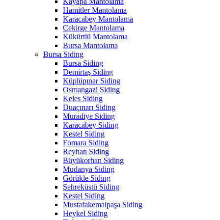
Kayapa Mantolama
Hamitler Mantolama
Karacabey Mantolama
Çekirge Mantolama
Kükürtlü Mantolama
Bursa Mantolama
Bursa Siding
Bursa Siding
Demirtaş Siding
Küplüpınar Siding
Osmangazi Siding
Keles Siding
Duaçınarı Siding
Muradiye Siding
Karacabey Siding
Kestel Siding
Fomara Siding
Reyhan Siding
Büyükorhan Siding
Mudanya Siding
Görükle Siding
Şehreküstü Siding
Kestel Siding
Mustafakemalpaşa Siding
Heykel Siding