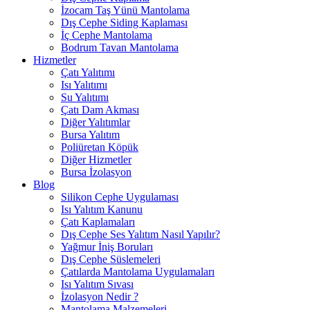
İzocam Taş Yünü Mantolama
Dış Cephe Siding Kaplaması
İç Cephe Mantolama
Bodrum Tavan Mantolama
Hizmetler
Çatı Yalıtımı
Isı Yalıtımı
Su Yalıtımı
Çatı Dam Akması
Diğer Yalıtımlar
Bursa Yalıtım
Poliüretan Köpük
Diğer Hizmetler
Bursa İzolasyon
Blog
Silikon Cephe Uygulaması
Isı Yalıtım Kanunu
Çatı Kaplamaları
Dış Cephe Ses Yalıtım Nasıl Yapılır?
Yağmur İniş Boruları
Dış Cephe Süslemeleri
Çatılarda Mantolama Uygulamaları
Isı Yalıtım Sıvası
İzolasyon Nedir ?
Mantolama Malzemeleri