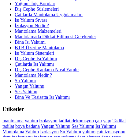
Yağmur İniş Boruları
Dış Cephe Süslemeleri
Çatılarda Mantolama Uygulamaları
Isı Yalıtım Sıvası
İzolasyon Nedir ?
Mantolama Malzemeleri
Mantolamada Dikkat Edilmesi Gerekenler
Bina Isı Yalıtımı
BTB Üzerine Mantolama
Isı Yalıtım Sistemleri
Dış Cephe Isı Yalıtımı
Çatılarda Isı Yalıtımı
Dış Cephe Kaplama Nasıl Yapılır
Mantolama Nedir ?
Su Yalıtımı
Yangın Yalıtımı
Ses Yalıtımı
Bina Ve Tesisatta Isı Yalıtımı
Etiketler
mantolama
yalıtım
izolasyon
tadilat
dekorasyon
çatı
yapı
Tadilat
tadilat
boya
badana
Yangın Yalıtımı
Ses Yalıtımı
Isı Yalıtımı
Mantolama
Yalıtım
İzolasyon
Su Yalıtımı
yalıtım
çatı izolasyonu