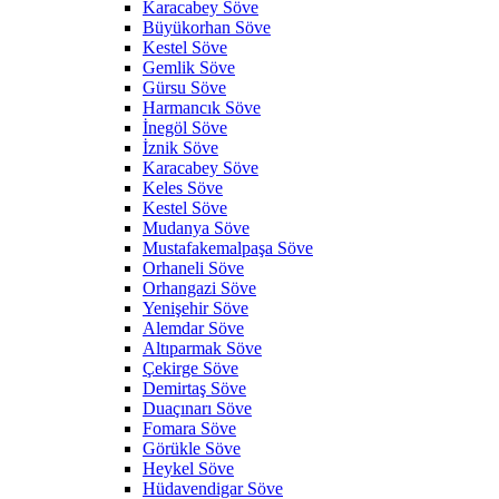
Karacabey Söve
Büyükorhan Söve
Kestel Söve
Gemlik Söve
Gürsu Söve
Harmancık Söve
İnegöl Söve
İznik Söve
Karacabey Söve
Keles Söve
Kestel Söve
Mudanya Söve
Mustafakemalpaşa Söve
Orhaneli Söve
Orhangazi Söve
Yenişehir Söve
Alemdar Söve
Altıparmak Söve
Çekirge Söve
Demirtaş Söve
Duaçınarı Söve
Fomara Söve
Görükle Söve
Heykel Söve
Hüdavendigar Söve