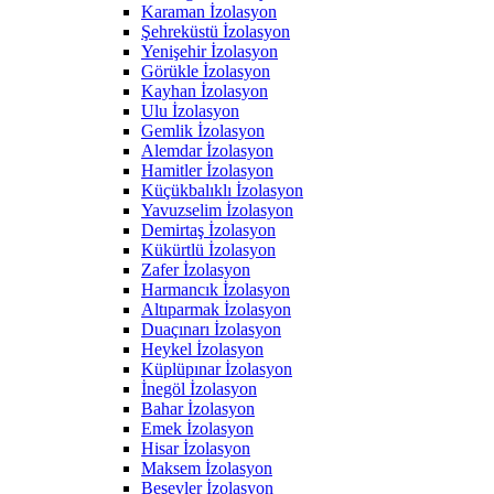
Karaman İzolasyon
Şehreküstü İzolasyon
Yenişehir İzolasyon
Görükle İzolasyon
Kayhan İzolasyon
Ulu İzolasyon
Gemlik İzolasyon
Alemdar İzolasyon
Hamitler İzolasyon
Küçükbalıklı İzolasyon
Yavuzselim İzolasyon
Demirtaş İzolasyon
Kükürtlü İzolasyon
Zafer İzolasyon
Harmancık İzolasyon
Altıparmak İzolasyon
Duaçınarı İzolasyon
Heykel İzolasyon
Küplüpınar İzolasyon
İnegöl İzolasyon
Bahar İzolasyon
Emek İzolasyon
Hisar İzolasyon
Maksem İzolasyon
Beşevler İzolasyon