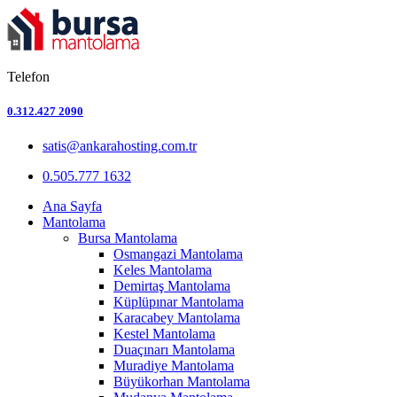
Telefon
0.312.427 2090
satis@ankarahosting.com.tr
0.505.777 1632
Ana Sayfa
Mantolama
Bursa Mantolama
Osmangazi Mantolama
Keles Mantolama
Demirtaş Mantolama
Küplüpınar Mantolama
Karacabey Mantolama
Kestel Mantolama
Duaçınarı Mantolama
Muradiye Mantolama
Büyükorhan Mantolama