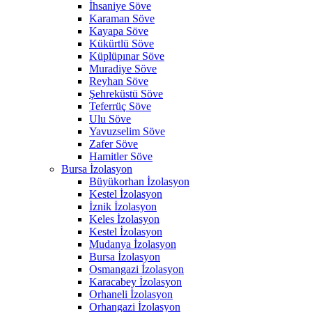
İhsaniye Söve
Karaman Söve
Kayapa Söve
Kükürtlü Söve
Küplüpınar Söve
Muradiye Söve
Reyhan Söve
Şehreküstü Söve
Teferrüç Söve
Ulu Söve
Yavuzselim Söve
Zafer Söve
Hamitler Söve
Bursa İzolasyon
Büyükorhan İzolasyon
Kestel İzolasyon
İznik İzolasyon
Keles İzolasyon
Kestel İzolasyon
Mudanya İzolasyon
Bursa İzolasyon
Osmangazi İzolasyon
Karacabey İzolasyon
Orhaneli İzolasyon
Orhangazi İzolasyon