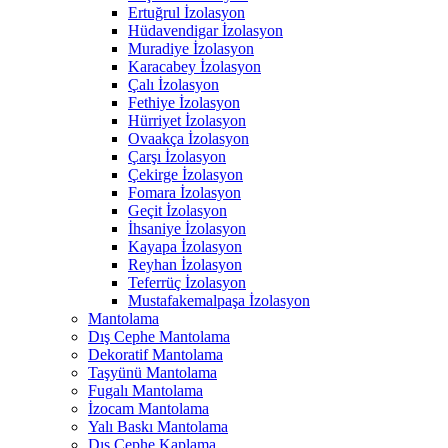
Ertuğrul İzolasyon
Hüdavendigar İzolasyon
Muradiye İzolasyon
Karacabey İzolasyon
Çalı İzolasyon
Fethiye İzolasyon
Hürriyet İzolasyon
Ovaakça İzolasyon
Çarşı İzolasyon
Çekirge İzolasyon
Fomara İzolasyon
Geçit İzolasyon
İhsaniye İzolasyon
Kayapa İzolasyon
Reyhan İzolasyon
Teferrüç İzolasyon
Mustafakemalpaşa İzolasyon
Mantolama
Dış Cephe Mantolama
Dekoratif Mantolama
Taşyünü Mantolama
Fugalı Mantolama
İzocam Mantolama
Yalı Baskı Mantolama
Dış Cephe Kaplama