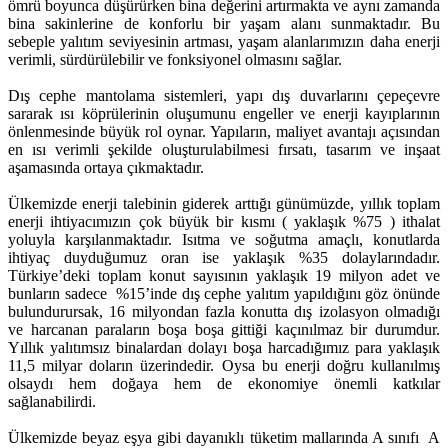
ömrü boyunca düşürürken bina değerini artırmakta ve aynı zamanda
bina sakinlerine de konforlu bir yaşam alanı sunmaktadır. Bu
sebeple yalıtım seviyesinin artması, yaşam alanlarımızın daha enerji
verimli, sürdürülebilir ve fonksiyonel olmasını sağlar.
Dış cephe mantolama sistemleri, yapı dış duvarlarını çepeçevre
sararak ısı köprülerinin oluşumunu engeller ve enerji kayıplarının
önlenmesinde büyük rol oynar. Yapıların, maliyet avantajı açısından
en ısı verimli şekilde oluşturulabilmesi fırsatı, tasarım ve inşaat
aşamasında ortaya çıkmaktadır.
Ülkemizde enerji talebinin giderek arttığı günümüzde, yıllık toplam
enerji ihtiyacımızın çok büyük bir kısmı ( yaklaşık %75 ) ithalat
yoluyla karşılanmaktadır. Isıtma ve soğutma amaçlı, konutlarda
ihtiyaç duyduğumuz oran ise yaklaşık %35 dolaylarındadır.
Türkiye’deki toplam konut sayısının yaklaşık 19 milyon adet ve
bunların sadece %15’inde dış cephe yalıtım yapıldığını göz önünde
bulundurursak, 16 milyondan fazla konutta dış izolasyon olmadığı
ve harcanan paraların boşa boşa gittiği kaçınılmaz bir durumdur.
Yıllık yalıtımsız binalardan dolayı boşa harcadığımız para yaklaşık
11,5 milyar doların üzerindedir. Oysa bu enerji doğru kullanılmış
olsaydı hem doğaya hem de ekonomiye önemli katkılar
sağlanabilirdi.
Ülkemizde beyaz eşya gibi dayanıklı tüketim mallarında A sınıfı A