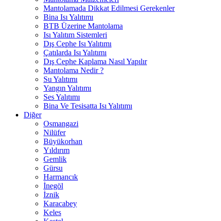
Mantolamada Dikkat Edilmesi Gerekenler
Bina Isı Yalıtımı
BTB Üzerine Mantolama
Isı Yalıtım Sistemleri
Dış Cephe Isı Yalıtımı
Çatılarda Isı Yalıtımı
Dış Cephe Kaplama Nasıl Yapılır
Mantolama Nedir ?
Su Yalıtımı
Yangın Yalıtımı
Ses Yalıtımı
Bina Ve Tesisatta Isı Yalıtımı
Diğer
Osmangazi
Nilüfer
Büyükorhan
Yıldırım
Gemlik
Gürsu
Harmancık
İnegöl
İznik
Karacabey
Keles