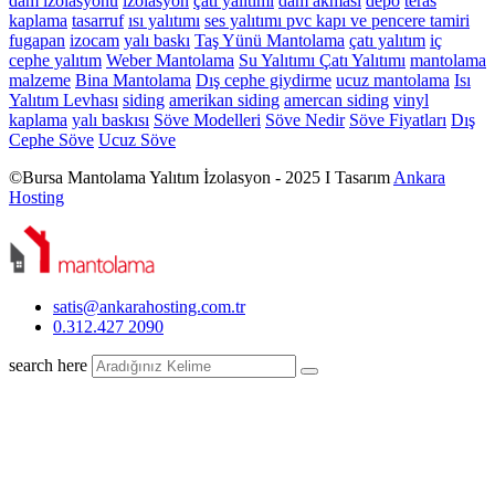
dam izolasyonu
izolasyon
çatı yalıtımı
dam akması
depo
teras
kaplama
tasarruf
ısı yalıtımı
ses yalıtımı
pvc kapı ve pencere tamiri
fugapan
izocam
yalı baskı
Taş Yünü Mantolama
çatı yalıtım
iç
cephe yalıtım
Weber Mantolama
Su Yalıtımı
Çatı Yalıtımı
mantolama
malzeme
Bina Mantolama
Dış cephe giydirme
ucuz mantolama
Isı
Yalıtım Levhası
siding
amerikan siding
amercan siding
vinyl
kaplama
yalı baskısı
Söve Modelleri
Söve Nedir
Söve Fiyatları
Dış
Cephe Söve
Ucuz Söve
©Bursa Mantolama Yalıtım İzolasyon - 2025 I Tasarım
Ankara
Hosting
satis@ankarahosting.com.tr
0.312.427 2090
search here