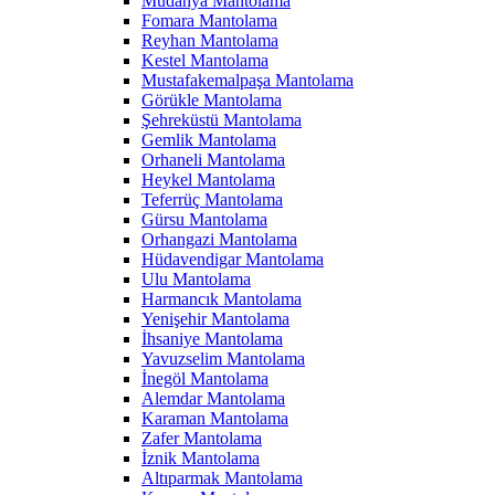
Mudanya Mantolama
Fomara Mantolama
Reyhan Mantolama
Kestel Mantolama
Mustafakemalpaşa Mantolama
Görükle Mantolama
Şehreküstü Mantolama
Gemlik Mantolama
Orhaneli Mantolama
Heykel Mantolama
Teferrüç Mantolama
Gürsu Mantolama
Orhangazi Mantolama
Hüdavendigar Mantolama
Ulu Mantolama
Harmancık Mantolama
Yenişehir Mantolama
İhsaniye Mantolama
Yavuzselim Mantolama
İnegöl Mantolama
Alemdar Mantolama
Karaman Mantolama
Zafer Mantolama
İznik Mantolama
Altıparmak Mantolama