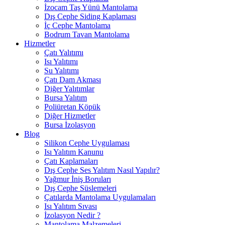
İzocam Taş Yünü Mantolama
Dış Cephe Siding Kaplaması
İç Cephe Mantolama
Bodrum Tavan Mantolama
Hizmetler
Çatı Yalıtımı
Isı Yalıtımı
Su Yalıtımı
Çatı Dam Akması
Diğer Yalıtımlar
Bursa Yalıtım
Poliüretan Köpük
Diğer Hizmetler
Bursa İzolasyon
Blog
Silikon Cephe Uygulaması
Isı Yalıtım Kanunu
Çatı Kaplamaları
Dış Cephe Ses Yalıtım Nasıl Yapılır?
Yağmur İniş Boruları
Dış Cephe Süslemeleri
Çatılarda Mantolama Uygulamaları
Isı Yalıtım Sıvası
İzolasyon Nedir ?
Mantolama Malzemeleri