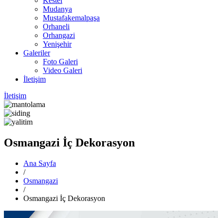
Kestel
Mudanya
Mustafakemalpaşa
Orhaneli
Orhangazi
Yenişehir
Galeriler
Foto Galeri
Video Galeri
İletişim
İletişim
Osmangazi İç Dekorasyon
Ana Sayfa
/
Osmangazi
/
Osmangazi İç Dekorasyon