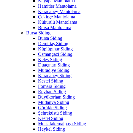
Kayapa Mantolama
Hamitler Mantolama
Karacabey Mantolama
Çekirge Mantolama
Kükürtlü Mantolama
Bursa Mantolama
Bursa Siding
Bursa Siding
Demirtaş Siding
Küplüpınar Siding
Osmangazi Siding
Keles Siding
Duaçınarı Siding
Muradiye Siding
Karacabey Siding
Kestel Siding
Fomara Siding
Reyhan Siding
Büyükorhan Siding
Mudanya Siding
Görükle Siding
Şehreküstü Siding
Kestel Siding
Mustafakemalpaşa Siding
Heykel Siding