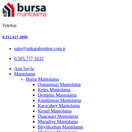
Telefon
0.312.427 2090
satis@ankarahosting.com.tr
0.505.777 1632
Ana Sayfa
Mantolama
Bursa Mantolama
Osmangazi Mantolama
Keles Mantolama
Demirtaş Mantolama
Küplüpınar Mantolama
Karacabey Mantolama
Kestel Mantolama
Duaçınarı Mantolama
Muradiye Mantolama
Büyükorhan Mantolama