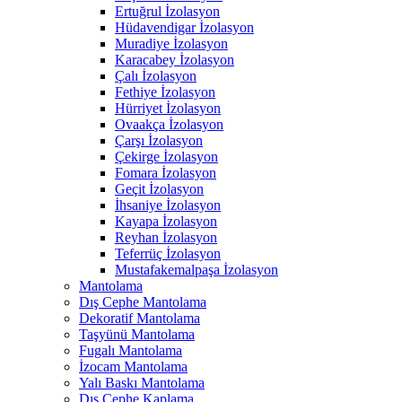
Ertuğrul İzolasyon
Hüdavendigar İzolasyon
Muradiye İzolasyon
Karacabey İzolasyon
Çalı İzolasyon
Fethiye İzolasyon
Hürriyet İzolasyon
Ovaakça İzolasyon
Çarşı İzolasyon
Çekirge İzolasyon
Fomara İzolasyon
Geçit İzolasyon
İhsaniye İzolasyon
Kayapa İzolasyon
Reyhan İzolasyon
Teferrüç İzolasyon
Mustafakemalpaşa İzolasyon
Mantolama
Dış Cephe Mantolama
Dekoratif Mantolama
Taşyünü Mantolama
Fugalı Mantolama
İzocam Mantolama
Yalı Baskı Mantolama
Dış Cephe Kaplama