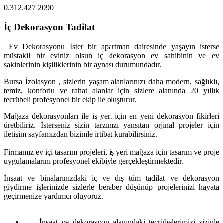
0.312.427 2090
İç Dekorasyon Tadilat
Ev Dekorasyonu İster bir apartman dairesinde yaşayın isterse
müstakil bir eviniz olsun iç dekorasyon ev sahibinin ve ev
sakinlerinin kişiliklerinin bir aynası durumundadır.
Bursa İzolasyon , sizlerin yaşam alanlarınızı daha modern, sağlıklı,
temiz, konforlu ve rahat alanlar için sizlere alanında 20 yıllık
tecrübeli profesyonel bir ekip ile oluşturur.
Mağaza dekorasyonları ile iş yeri için en yeni dekorasyon fikirleri
üretbiliriz. İsterseniz sizin tarzınızı yansıtan orjinal projeler için
iletişim sayfamızdan bizimle irtibat kurabilirsiniz.
Firmamız ev içi tasarım projeleri, iş yeri mağaza için tasarım ve proje
uygulamalarını profesyonel ekibiyle gerçekleştirmektedir.
İnşaat ve binalarınızdaki iç ve dış tüm tadilat ve dekorasyon
giydirme işlerinizde sizlerle beraber düşünüp projelerinizi hayata
geçirmenize yardımcı oluyoruz.
İnşaat ve dekorasyon alanındaki tecrübelerimizi sizinle