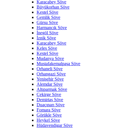
Karacabey Söve
Büyükorhan Söve
Kestel Söve
Gemlik Söve
Gürsu Söve
Harmancık Söve
İnegöl Söve
İznik Söve
Karacabey Söve
Keles Söve
Kestel Söve
Mudanya Söve
Mustafakemalpaşa Söve
Orhaneli Söve
Orhangazi Söve
Yenişehir Söve
Alemdar Söve
Altıparmak Söve
Çekirge Söve
Demirtaş Söve
Duaçınarı Söve
Fomara Söve
Görükle Söve
Heykel Söve
Hüdavendigar Söve