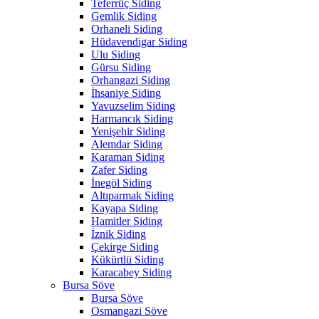
Teferrüç Siding
Gemlik Siding
Orhaneli Siding
Hüdavendigar Siding
Ulu Siding
Gürsu Siding
Orhangazi Siding
İhsaniye Siding
Yavuzselim Siding
Harmancık Siding
Yenişehir Siding
Alemdar Siding
Karaman Siding
Zafer Siding
İnegöl Siding
Altıparmak Siding
Kayapa Siding
Hamitler Siding
İznik Siding
Çekirge Siding
Kükürtlü Siding
Karacabey Siding
Bursa Söve
Bursa Söve
Osmangazi Söve