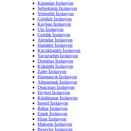
Karaman İzolasyon
Şehreküstü İzolasyon
Yenişehir İzolasyon
Görükle İzolasyon
Kayhan İzolasyon
Ulu İzolasyon
Gemlik İzolasyon
Alemdar İzolasyon
Hamitler İzolasyon
Küçükbalıklı İzolasyon
Yavuzselim İzolasyon
Demirtaş İzolasyon
Kükürtlü İzolasyon
Zafer İzolasyon
Harmancık İzolasyon
Altıparmak İzolasyon
Duaçınarı İzolasyon
Heykel İzolasyon
Küplüpınar İzolasyon
İnegöl İzolasyon
Bahar İzolasyon
Emek İzolasyon
Hisar İzolasyon
Maksem İzolasyon
Beşevler İzolasyon