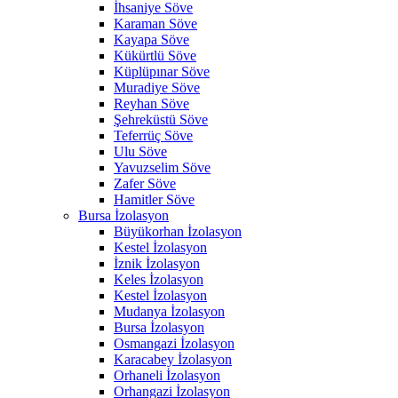
İhsaniye Söve
Karaman Söve
Kayapa Söve
Kükürtlü Söve
Küplüpınar Söve
Muradiye Söve
Reyhan Söve
Şehreküstü Söve
Teferrüç Söve
Ulu Söve
Yavuzselim Söve
Zafer Söve
Hamitler Söve
Bursa İzolasyon
Büyükorhan İzolasyon
Kestel İzolasyon
İznik İzolasyon
Keles İzolasyon
Kestel İzolasyon
Mudanya İzolasyon
Bursa İzolasyon
Osmangazi İzolasyon
Karacabey İzolasyon
Orhaneli İzolasyon
Orhangazi İzolasyon