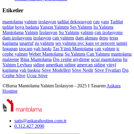
Etiketler
mantolama
yalıtım
izolasyon
tadilat
dekorasyon
çatı
yapı
Tadilat
tadilat
boya
badana
Yangın Yalıtımı
Ses Yalıtımı
Isı Yalıtımı
Mantolama
Yalıtım
İzolasyon
Su Yalıtımı
yalıtım
çatı izolasyonu
dam izolasyonu
izolasyon
çatı yalıtımı
dam akması
depo
teras
kaplama
tasarruf
ısı yalıtımı
ses yalıtımı
pvc kapı ve pencere tamiri
fugapan
izocam
yalı baskı
Taş Yünü Mantolama
çatı yalıtım
iç
cephe yalıtım
Weber Mantolama
Su Yalıtımı
Çatı Yalıtımı
mantolama
malzeme
Bina Mantolama
Dış cephe giydirme
ucuz mantolama
Isı
Yalıtım Levhası
siding
amerikan siding
amercan siding
vinyl
kaplama
yalı baskısı
Söve Modelleri
Söve Nedir
Söve Fiyatları
Dış
Cephe Söve
Ucuz Söve
©Bursa Mantolama Yalıtım İzolasyon - 2025 I Tasarım
Ankara
Hosting
satis@ankarahosting.com.tr
0.312.427 2090