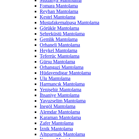
Mudanya Mantolama
Fomara Mantolama
Reyhan Mantolama
Kestel Mantolama
Mustafakemalpaşa Mantolama
Görükle Mantolama
Şehreküstü Mantolama
Gemlik Mantolama
Orhaneli Mantolama
Heykel Mantolama
Teferrüç Mantolama
Gürsu Mantolama
Orhangazi Mantolama
Hüdavendigar Mantolama
Ulu Mantolama
Harmancık Mantolama
Yenişehir Mantolama
İhsaniye Mantolama
Yavuzselim Mantolama
İnegöl Mantolama
Alemdar Mantolama
Karaman Mantolama
Zafer Mantolama
İznik Mantolama
Altıparmak Mantolama