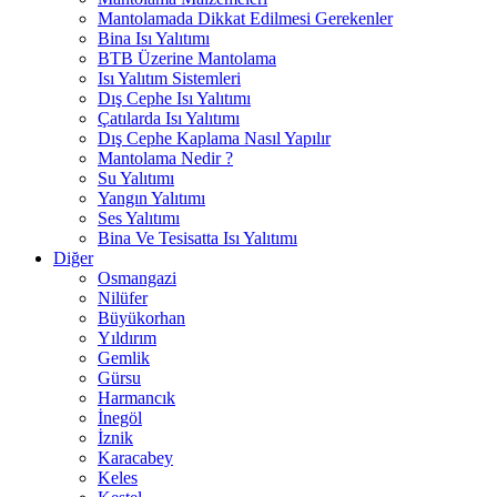
Mantolamada Dikkat Edilmesi Gerekenler
Bina Isı Yalıtımı
BTB Üzerine Mantolama
Isı Yalıtım Sistemleri
Dış Cephe Isı Yalıtımı
Çatılarda Isı Yalıtımı
Dış Cephe Kaplama Nasıl Yapılır
Mantolama Nedir ?
Su Yalıtımı
Yangın Yalıtımı
Ses Yalıtımı
Bina Ve Tesisatta Isı Yalıtımı
Diğer
Osmangazi
Nilüfer
Büyükorhan
Yıldırım
Gemlik
Gürsu
Harmancık
İnegöl
İznik
Karacabey
Keles