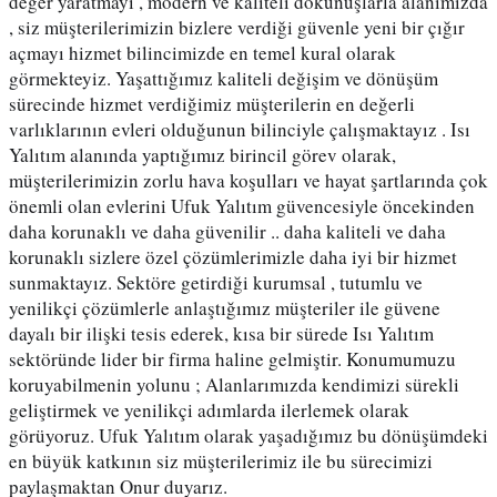
değer yaratmayı , modern ve kaliteli dokunuşlarla alanımızda 
, siz müşterilerimizin bizlere verdiği güvenle yeni bir çığır 
açmayı hizmet bilincimizde en temel kural olarak 
görmekteyiz. Yaşattığımız kaliteli değişim ve dönüşüm 
sürecinde hizmet verdiğimiz müşterilerin en değerli 
varlıklarının evleri olduğunun bilinciyle çalışmaktayız . Isı 
Yalıtım alanında yaptığımız birincil görev olarak, 
müşterilerimizin zorlu hava koşulları ve hayat şartlarında çok 
önemli olan evlerini Ufuk Yalıtım güvencesiyle öncekinden 
daha korunaklı ve daha güvenilir .. daha kaliteli ve daha 
korunaklı sizlere özel çözümlerimizle daha iyi bir hizmet 
sunmaktayız. Sektöre getirdiği kurumsal , tutumlu ve 
yenilikçi çözümlerle anlaştığımız müşteriler ile güvene 
dayalı bir ilişki tesis ederek, kısa bir sürede Isı Yalıtım 
sektöründe lider bir firma haline gelmiştir. Konumumuzu 
koruyabilmenin yolunu ; Alanlarımızda kendimizi sürekli 
geliştirmek ve yenilikçi adımlarda ilerlemek olarak 
görüyoruz. Ufuk Yalıtım olarak yaşadığımız bu dönüşümdeki 
en büyük katkının siz müşterilerimiz ile bu sürecimizi 
paylaşmaktan Onur duyarız. 