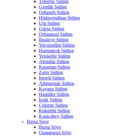
Teferrüç Siding
Gemlik Siding
Orhaneli Siding
Hüdavendigar Siding
Ulu Siding
Gürsu Siding
Orhangazi Siding
İhsaniye Siding
Yavuzselim Siding
Harmancık Siding
Yenişehir Siding
Alemdar Siding
Karaman Siding
Zafer Siding
İnegöl Siding
Altıparmak Siding
Kayapa Siding
Hamitler Siding
İznik Siding
Çekirge Siding
Kükürtlü Siding
Karacabey Siding
Bursa Söve
Bursa Söve
Osmangazi Söve