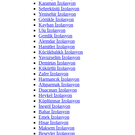
Karaman İzolasyon
Şehreküstü İzolasyon
Yenişehir İzolasyon
Görükle İzolasyon
Kayhan İzolasyon
Ulu İzolasyon
Gemlik İzolasyon
Alemdar İzolasyon
Hamitler İzolasyon
Küçükbalıklı İzolasyon
Yavuzselim İzolasyon
Demirtaş İzolasyon
Kükürtlü İzolasyon
Zafer İzolasyon
Harmancık İzolasyon
Altıparmak İzolasyon
Duaçınarı İzolasyon
Heykel İzolasyon
Küplüpınar İzolasyon
İnegöl İzolasyon
Bahar İzolasyon
Emek İzolasyon
Hisar İzolasyon
Maksem İzolasyon
Beşevler İzolasyon