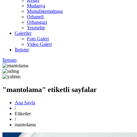
Kestel
Mudanya
Mustafakemalpaşa
Orhaneli
Orhangazi
Yenişehir
Galeriler
Foto Galeri
Video Galeri
İletişim
İletişim
"mantolama" etiketli sayfalar
Ana Sayfa
/
Etiketler
/
mantolama