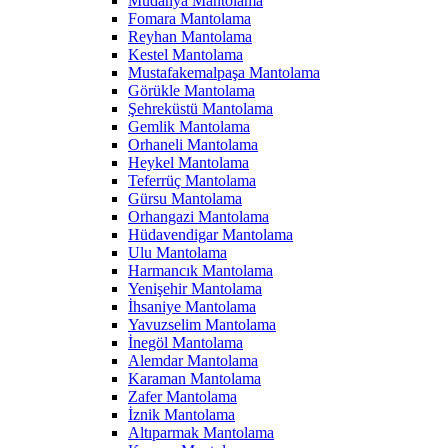
Mudanya Mantolama
Fomara Mantolama
Reyhan Mantolama
Kestel Mantolama
Mustafakemalpaşa Mantolama
Görükle Mantolama
Şehreküstü Mantolama
Gemlik Mantolama
Orhaneli Mantolama
Heykel Mantolama
Teferrüç Mantolama
Gürsu Mantolama
Orhangazi Mantolama
Hüdavendigar Mantolama
Ulu Mantolama
Harmancık Mantolama
Yenişehir Mantolama
İhsaniye Mantolama
Yavuzselim Mantolama
İnegöl Mantolama
Alemdar Mantolama
Karaman Mantolama
Zafer Mantolama
İznik Mantolama
Altıparmak Mantolama