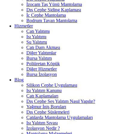
İzocam Taş Yünü Mantolama
Dış Cephe Siding Kaplaması
İç Cephe Mantolama
Bodrum Tavan Mantolama
Hizmetler
Çatı Yalıtımı
Isı Yalıtımı
Su Yalıtımı
Çatı Dam Akması
Diğer Yalıtımlar
Bursa Yalıtım
Poliüretan Köpük
Diğer Hizmetler
Bursa İzolasyon
Blog
Silikon Cephe Uygulaması
Isı Yalıtım Kanunu
Çatı Kaplamaları
Dış Cephe Ses Yalıtım Nasıl Yapılır?
Yağmur İniş Boruları
Dış Cephe Süslemeleri
Çatılarda Mantolama Uygulamaları
Isı Yalıtım Sıvası
İzolasyon Nedir ?
Mantolama Malzemeleri