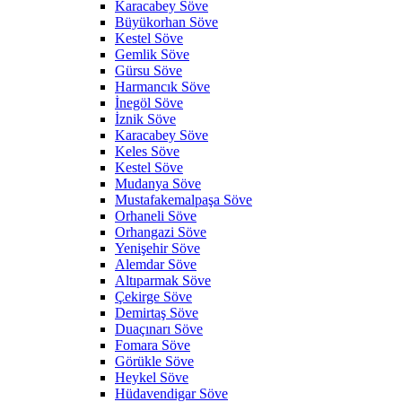
Karacabey Söve
Büyükorhan Söve
Kestel Söve
Gemlik Söve
Gürsu Söve
Harmancık Söve
İnegöl Söve
İznik Söve
Karacabey Söve
Keles Söve
Kestel Söve
Mudanya Söve
Mustafakemalpaşa Söve
Orhaneli Söve
Orhangazi Söve
Yenişehir Söve
Alemdar Söve
Altıparmak Söve
Çekirge Söve
Demirtaş Söve
Duaçınarı Söve
Fomara Söve
Görükle Söve
Heykel Söve
Hüdavendigar Söve