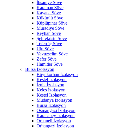
İhsaniye Söve
Karaman Söve
Kayapa Söve
Kükürtlü Söve
Küplüpınar Söve
Muradiye Söve
Reyhan Söve
Şehreküstü Söve
Teferrüç Söve
Ulu Söve
Yavuzselim Söve
Zafer Söve
Hamitler Söve
Bursa İzolasyon
Büyükorhan İzolasyon
Kestel İzolasyon
İznik İzolasyon
Keles İzolasyon
Kestel İzolasyon
Mudanya İzolasyon
Bursa İzolasyon
Osmangazi İzolasyon
Karacabey İzolasyon
Orhaneli İzolasyon
Orhangazi İzolasyon