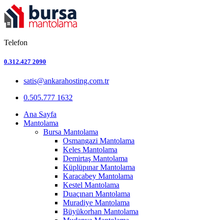
Telefon
0.312.427 2090
satis@ankarahosting.com.tr
0.505.777 1632
Ana Sayfa
Mantolama
Bursa Mantolama
Osmangazi Mantolama
Keles Mantolama
Demirtaş Mantolama
Küplüpınar Mantolama
Karacabey Mantolama
Kestel Mantolama
Duaçınarı Mantolama
Muradiye Mantolama
Büyükorhan Mantolama