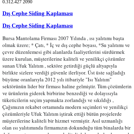
0.312.427 2090
Dış Cephe Siding Kaplaması
Dış Cephe Siding Kaplaması
Bursa Mantolama Firması 2007 Yılında , ısı yalıtımı başta 
olmak üzere; * Çatı, * İç ve dış cephe boyası, *Su yalıtımı ve 
çevre düzenlemesi gibi alanlarda faaliyetlerini sürdürmek 
üzere kurulan, müşterilerine kaliteli ve yenilikçi çözümler 
sunan Ufuk Yalıtım , sektöre getirdiği güçlü altyapıyla 
birlikte sizlere verdiği güvenle ilerliyor. Üst üste sağladığı 
büyüme oranlarıyla 2012 yılı itibariyle "Isı Yalıtım" 
sektörünün lider bir firması haline gelmiştir. Tüm çözümlerin 
ve ürünlerin giderek birbirine benzediği ve dolayısıyla 
tüketicilerin seçim yapmakta zorlandığı ve sıkıldığı , 
Çağımızın rekabet ortamında modern seçimleri ve yenilikçi 
çözümleriyle Ufuk Yalıtım iştirak ettiği bütün projelerde 
müşterilerine kaliteli bir hizmet vermiştir. Asıl uzmanlığı 
olan ısı yalıtımında firmamızın dokunduğu tüm binalarda bir 