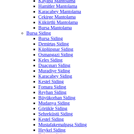
Kayapa Mantolama
Hamitler Mantolama
Karacabey Mantolama
Çekirge Mantolama
Kükürtlü Mantolama
Bursa Mantolama
Bursa Siding
Bursa Siding
Demirtaş Siding
Küplüpınar Siding
Osmangazi Siding
Keles Siding
Duaçınarı Siding
Muradiye Siding
Karacabey Siding
Kestel Siding
Fomara Siding
Reyhan Siding
Büyükorhan Siding
Mudanya Siding
Görükle Siding
Şehreküstü Siding
Kestel Siding
Mustafakemalpaşa Siding
Heykel Siding