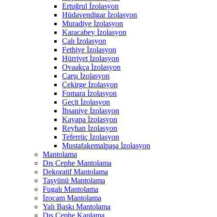
Ertuğrul İzolasyon
Hüdavendigar İzolasyon
Muradiye İzolasyon
Karacabey İzolasyon
Çalı İzolasyon
Fethiye İzolasyon
Hürriyet İzolasyon
Ovaakça İzolasyon
Çarşı İzolasyon
Çekirge İzolasyon
Fomara İzolasyon
Geçit İzolasyon
İhsaniye İzolasyon
Kayapa İzolasyon
Reyhan İzolasyon
Teferrüç İzolasyon
Mustafakemalpaşa İzolasyon
Mantolama
Dış Cephe Mantolama
Dekoratif Mantolama
Taşyünü Mantolama
Fugalı Mantolama
İzocam Mantolama
Yalı Baskı Mantolama
Dış Cephe Kaplama