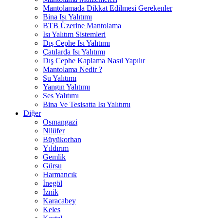
Mantolamada Dikkat Edilmesi Gerekenler
Bina Isı Yalıtımı
BTB Üzerine Mantolama
Isı Yalıtım Sistemleri
Dış Cephe Isı Yalıtımı
Çatılarda Isı Yalıtımı
Dış Cephe Kaplama Nasıl Yapılır
Mantolama Nedir ?
Su Yalıtımı
Yangın Yalıtımı
Ses Yalıtımı
Bina Ve Tesisatta Isı Yalıtımı
Diğer
Osmangazi
Nilüfer
Büyükorhan
Yıldırım
Gemlik
Gürsu
Harmancık
İnegöl
İznik
Karacabey
Keles