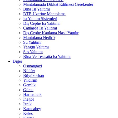
Mantolamada Dikkat Edilmesi Gerekenler
Bina Isı Yalıtımı
BTB Üzerine Mantolama
Isı Yalıtım Sistemleri
Dış Cephe Isı Yalıtımı
Çatılarda Isı Yalıtımı
Dış Cephe Kaplama Nasıl Yapılır
Mantolama Nedir ?
Su Yalıtımı
Yangın Yalıtımı
Ses Yalıtımı
Bina Ve Tesisatta Isı Yalıtımı
Diğer
Osmangazi
Nilüfer
Büyükorhan
Yıldırım
Gemlik
Gürsu
Harmancık
İnegöl
İznik
Karacabey
Keles