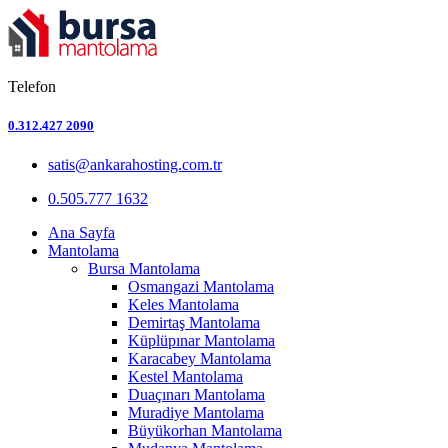
Telefon
0.312.427 2090
satis@ankarahosting.com.tr
0.505.777 1632
Ana Sayfa
Mantolama
Bursa Mantolama
Osmangazi Mantolama
Keles Mantolama
Demirtaş Mantolama
Küplüpınar Mantolama
Karacabey Mantolama
Kestel Mantolama
Duaçınarı Mantolama
Muradiye Mantolama
Büyükorhan Mantolama