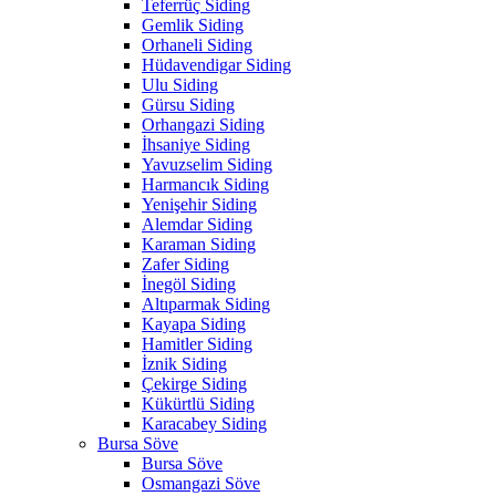
Teferrüç Siding
Gemlik Siding
Orhaneli Siding
Hüdavendigar Siding
Ulu Siding
Gürsu Siding
Orhangazi Siding
İhsaniye Siding
Yavuzselim Siding
Harmancık Siding
Yenişehir Siding
Alemdar Siding
Karaman Siding
Zafer Siding
İnegöl Siding
Altıparmak Siding
Kayapa Siding
Hamitler Siding
İznik Siding
Çekirge Siding
Kükürtlü Siding
Karacabey Siding
Bursa Söve
Bursa Söve
Osmangazi Söve