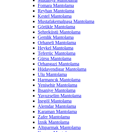
Mudanya Mantolama
Fomara Mantolama
Reyhan Mantolama
Kestel Mantolama
Mustafakemalpaşa Mantolama
Görükle Mantolama
Şehreküstü Mantolama
Gemlik Mantolama
Orhaneli Mantolama
Heykel Mantolama
Teferrüç Mantolama
Gürsu Mantolama
Orhangazi Mantolama
Hüdavendigar Mantolama
Ulu Mantolama
Harmancık Mantolama
Yenişehir Mantolama
İhsaniye Mantolama
Yavuzselim Mantolama
İnegöl Mantolama
Alemdar Mantolama
Karaman Mantolama
Zafer Mantolama
İznik Mantolama
Altıparmak Mantolama