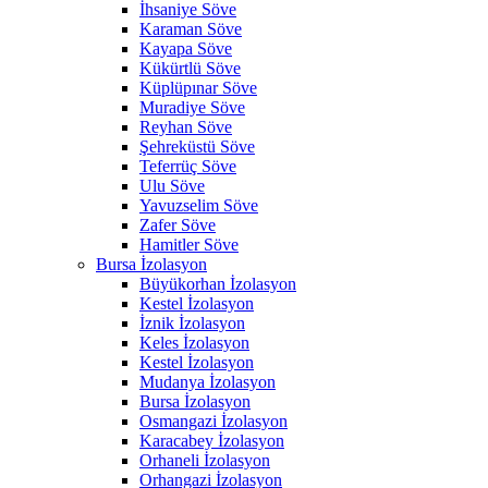
İhsaniye Söve
Karaman Söve
Kayapa Söve
Kükürtlü Söve
Küplüpınar Söve
Muradiye Söve
Reyhan Söve
Şehreküstü Söve
Teferrüç Söve
Ulu Söve
Yavuzselim Söve
Zafer Söve
Hamitler Söve
Bursa İzolasyon
Büyükorhan İzolasyon
Kestel İzolasyon
İznik İzolasyon
Keles İzolasyon
Kestel İzolasyon
Mudanya İzolasyon
Bursa İzolasyon
Osmangazi İzolasyon
Karacabey İzolasyon
Orhaneli İzolasyon
Orhangazi İzolasyon