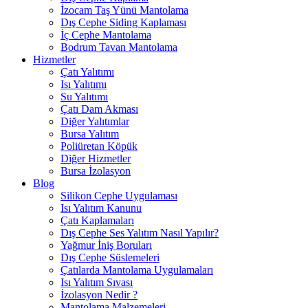
İzocam Taş Yünü Mantolama
Dış Cephe Siding Kaplaması
İç Cephe Mantolama
Bodrum Tavan Mantolama
Hizmetler
Çatı Yalıtımı
Isı Yalıtımı
Su Yalıtımı
Çatı Dam Akması
Diğer Yalıtımlar
Bursa Yalıtım
Poliüretan Köpük
Diğer Hizmetler
Bursa İzolasyon
Blog
Silikon Cephe Uygulaması
Isı Yalıtım Kanunu
Çatı Kaplamaları
Dış Cephe Ses Yalıtım Nasıl Yapılır?
Yağmur İniş Boruları
Dış Cephe Süslemeleri
Çatılarda Mantolama Uygulamaları
Isı Yalıtım Sıvası
İzolasyon Nedir ?
Mantolama Malzemeleri