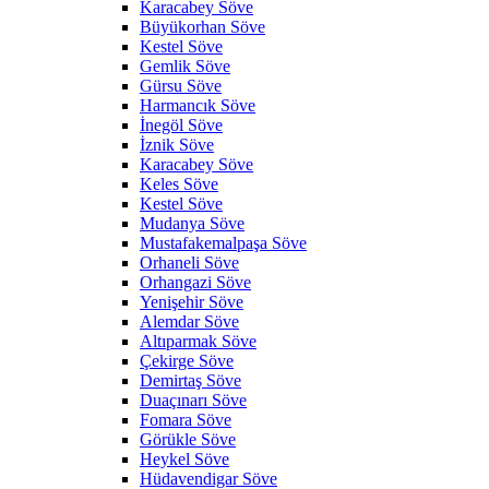
Karacabey Söve
Büyükorhan Söve
Kestel Söve
Gemlik Söve
Gürsu Söve
Harmancık Söve
İnegöl Söve
İznik Söve
Karacabey Söve
Keles Söve
Kestel Söve
Mudanya Söve
Mustafakemalpaşa Söve
Orhaneli Söve
Orhangazi Söve
Yenişehir Söve
Alemdar Söve
Altıparmak Söve
Çekirge Söve
Demirtaş Söve
Duaçınarı Söve
Fomara Söve
Görükle Söve
Heykel Söve
Hüdavendigar Söve