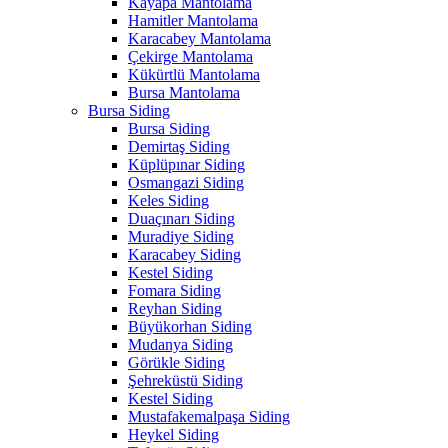
Kayapa Mantolama
Hamitler Mantolama
Karacabey Mantolama
Çekirge Mantolama
Kükürtlü Mantolama
Bursa Mantolama
Bursa Siding
Bursa Siding
Demirtaş Siding
Küplüpınar Siding
Osmangazi Siding
Keles Siding
Duaçınarı Siding
Muradiye Siding
Karacabey Siding
Kestel Siding
Fomara Siding
Reyhan Siding
Büyükorhan Siding
Mudanya Siding
Görükle Siding
Şehreküstü Siding
Kestel Siding
Mustafakemalpaşa Siding
Heykel Siding