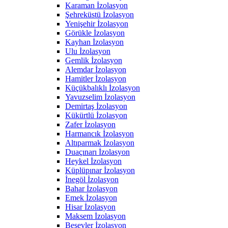
Karaman İzolasyon
Şehreküstü İzolasyon
Yenişehir İzolasyon
Görükle İzolasyon
Kayhan İzolasyon
Ulu İzolasyon
Gemlik İzolasyon
Alemdar İzolasyon
Hamitler İzolasyon
Küçükbalıklı İzolasyon
Yavuzselim İzolasyon
Demirtaş İzolasyon
Kükürtlü İzolasyon
Zafer İzolasyon
Harmancık İzolasyon
Altıparmak İzolasyon
Duaçınarı İzolasyon
Heykel İzolasyon
Küplüpınar İzolasyon
İnegöl İzolasyon
Bahar İzolasyon
Emek İzolasyon
Hisar İzolasyon
Maksem İzolasyon
Beşevler İzolasyon