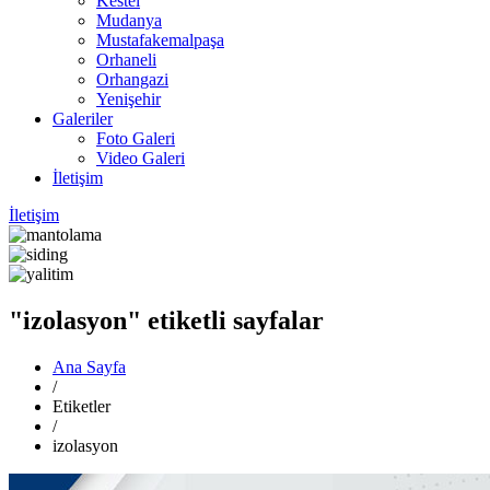
Kestel
Mudanya
Mustafakemalpaşa
Orhaneli
Orhangazi
Yenişehir
Galeriler
Foto Galeri
Video Galeri
İletişim
İletişim
"izolasyon" etiketli sayfalar
Ana Sayfa
/
Etiketler
/
izolasyon