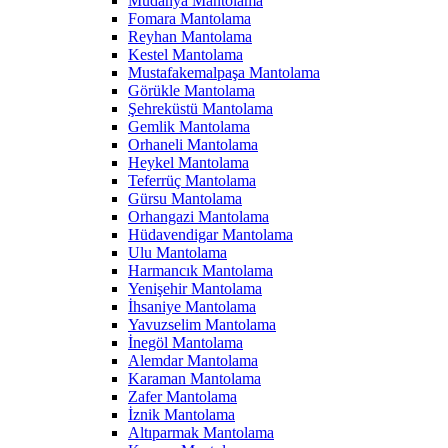
Mudanya Mantolama
Fomara Mantolama
Reyhan Mantolama
Kestel Mantolama
Mustafakemalpaşa Mantolama
Görükle Mantolama
Şehreküstü Mantolama
Gemlik Mantolama
Orhaneli Mantolama
Heykel Mantolama
Teferrüç Mantolama
Gürsu Mantolama
Orhangazi Mantolama
Hüdavendigar Mantolama
Ulu Mantolama
Harmancık Mantolama
Yenişehir Mantolama
İhsaniye Mantolama
Yavuzselim Mantolama
İnegöl Mantolama
Alemdar Mantolama
Karaman Mantolama
Zafer Mantolama
İznik Mantolama
Altıparmak Mantolama