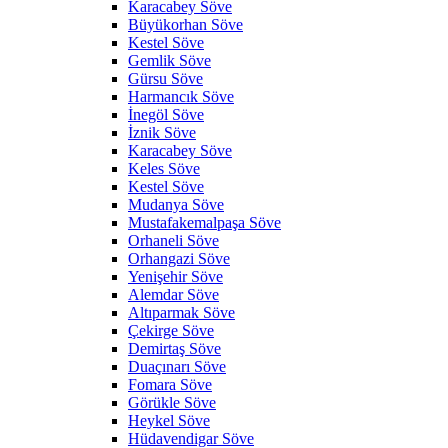
Karacabey Söve
Büyükorhan Söve
Kestel Söve
Gemlik Söve
Gürsu Söve
Harmancık Söve
İnegöl Söve
İznik Söve
Karacabey Söve
Keles Söve
Kestel Söve
Mudanya Söve
Mustafakemalpaşa Söve
Orhaneli Söve
Orhangazi Söve
Yenişehir Söve
Alemdar Söve
Altıparmak Söve
Çekirge Söve
Demirtaş Söve
Duaçınarı Söve
Fomara Söve
Görükle Söve
Heykel Söve
Hüdavendigar Söve