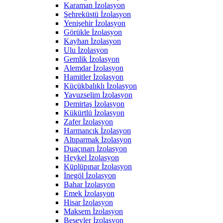
Karaman İzolasyon
Şehreküstü İzolasyon
Yenişehir İzolasyon
Görükle İzolasyon
Kayhan İzolasyon
Ulu İzolasyon
Gemlik İzolasyon
Alemdar İzolasyon
Hamitler İzolasyon
Küçükbalıklı İzolasyon
Yavuzselim İzolasyon
Demirtaş İzolasyon
Kükürtlü İzolasyon
Zafer İzolasyon
Harmancık İzolasyon
Altıparmak İzolasyon
Duaçınarı İzolasyon
Heykel İzolasyon
Küplüpınar İzolasyon
İnegöl İzolasyon
Bahar İzolasyon
Emek İzolasyon
Hisar İzolasyon
Maksem İzolasyon
Beşevler İzolasyon