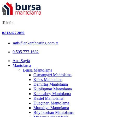
Telefon
0.312.427 2090
satis@ankarahosting.com.tr
0.505.777 1632
Ana Sayfa
Mantolama
Bursa Mantolama
Osmangazi Mantolama
Keles Mantolama
Demirtaş Mantolama
Küplüpınar Mantolama
Karacabey Mantolama
Kestel Mantolama
Duaçınarı Mantolama
Muradiye Mantolama
Büyükorhan Mantolama