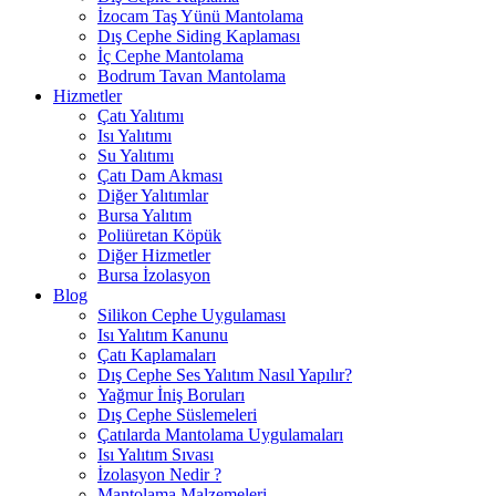
İzocam Taş Yünü Mantolama
Dış Cephe Siding Kaplaması
İç Cephe Mantolama
Bodrum Tavan Mantolama
Hizmetler
Çatı Yalıtımı
Isı Yalıtımı
Su Yalıtımı
Çatı Dam Akması
Diğer Yalıtımlar
Bursa Yalıtım
Poliüretan Köpük
Diğer Hizmetler
Bursa İzolasyon
Blog
Silikon Cephe Uygulaması
Isı Yalıtım Kanunu
Çatı Kaplamaları
Dış Cephe Ses Yalıtım Nasıl Yapılır?
Yağmur İniş Boruları
Dış Cephe Süslemeleri
Çatılarda Mantolama Uygulamaları
Isı Yalıtım Sıvası
İzolasyon Nedir ?
Mantolama Malzemeleri