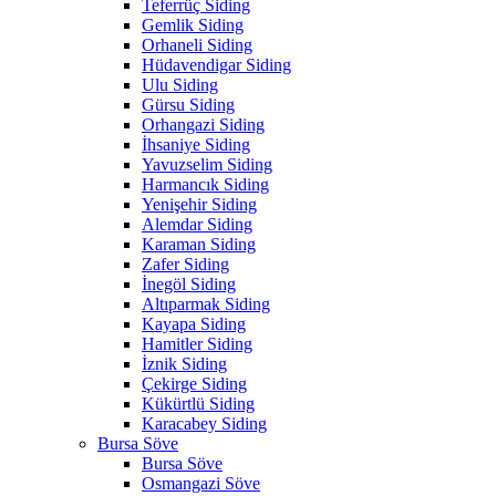
Teferrüç Siding
Gemlik Siding
Orhaneli Siding
Hüdavendigar Siding
Ulu Siding
Gürsu Siding
Orhangazi Siding
İhsaniye Siding
Yavuzselim Siding
Harmancık Siding
Yenişehir Siding
Alemdar Siding
Karaman Siding
Zafer Siding
İnegöl Siding
Altıparmak Siding
Kayapa Siding
Hamitler Siding
İznik Siding
Çekirge Siding
Kükürtlü Siding
Karacabey Siding
Bursa Söve
Bursa Söve
Osmangazi Söve