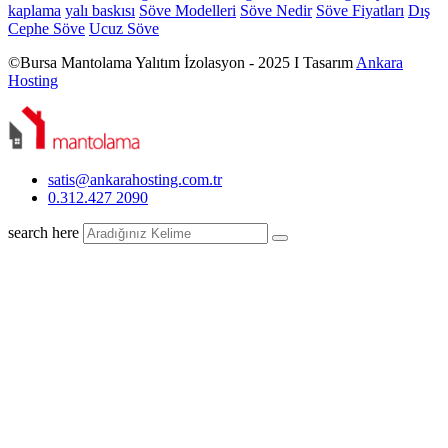
kaplama
yalı baskısı
Söve Modelleri
Söve Nedir
Söve Fiyatları
Dış
Cephe Söve
Ucuz Söve
©Bursa Mantolama Yalıtım İzolasyon - 2025 I Tasarım
Ankara
Hosting
satis@ankarahosting.com.tr
0.312.427 2090
search here