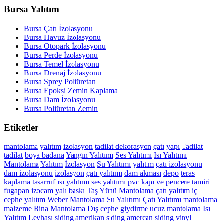
Bursa Yalıtım
Bursa Çatı İzolasyonu
Bursa Havuz İzolasyonu
Bursa Otopark İzolasyonu
Bursa Perde İzolasyonu
Bursa Temel İzolasyonu
Bursa Drenaj İzolasyonu
Bursa Sprey Poliüretan
Bursa Epoksi Zemin Kaplama
Bursa Dam İzolasyonu
Bursa Poliüretan Zemin
Etiketler
mantolama
yalıtım
izolasyon
tadilat
dekorasyon
çatı
yapı
Tadilat
tadilat
boya
badana
Yangın Yalıtımı
Ses Yalıtımı
Isı Yalıtımı
Mantolama
Yalıtım
İzolasyon
Su Yalıtımı
yalıtım
çatı izolasyonu
dam izolasyonu
izolasyon
çatı yalıtımı
dam akması
depo
teras
kaplama
tasarruf
ısı yalıtımı
ses yalıtımı
pvc kapı ve pencere tamiri
fugapan
izocam
yalı baskı
Taş Yünü Mantolama
çatı yalıtım
iç
cephe yalıtım
Weber Mantolama
Su Yalıtımı
Çatı Yalıtımı
mantolama
malzeme
Bina Mantolama
Dış cephe giydirme
ucuz mantolama
Isı
Yalıtım Levhası
siding
amerikan siding
amercan siding
vinyl