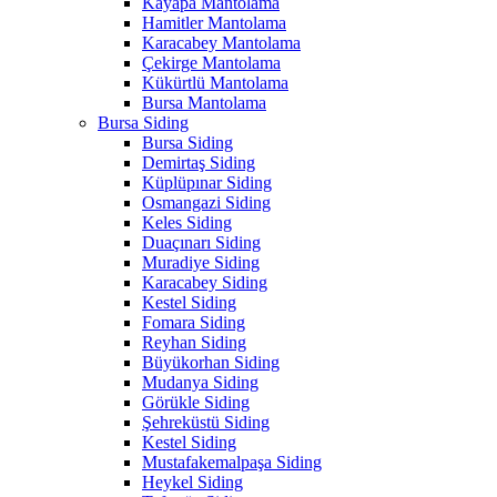
Kayapa Mantolama
Hamitler Mantolama
Karacabey Mantolama
Çekirge Mantolama
Kükürtlü Mantolama
Bursa Mantolama
Bursa Siding
Bursa Siding
Demirtaş Siding
Küplüpınar Siding
Osmangazi Siding
Keles Siding
Duaçınarı Siding
Muradiye Siding
Karacabey Siding
Kestel Siding
Fomara Siding
Reyhan Siding
Büyükorhan Siding
Mudanya Siding
Görükle Siding
Şehreküstü Siding
Kestel Siding
Mustafakemalpaşa Siding
Heykel Siding