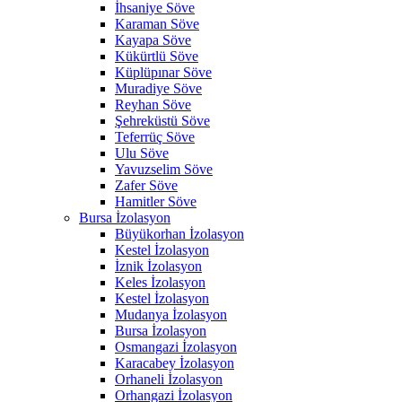
İhsaniye Söve
Karaman Söve
Kayapa Söve
Kükürtlü Söve
Küplüpınar Söve
Muradiye Söve
Reyhan Söve
Şehreküstü Söve
Teferrüç Söve
Ulu Söve
Yavuzselim Söve
Zafer Söve
Hamitler Söve
Bursa İzolasyon
Büyükorhan İzolasyon
Kestel İzolasyon
İznik İzolasyon
Keles İzolasyon
Kestel İzolasyon
Mudanya İzolasyon
Bursa İzolasyon
Osmangazi İzolasyon
Karacabey İzolasyon
Orhaneli İzolasyon
Orhangazi İzolasyon