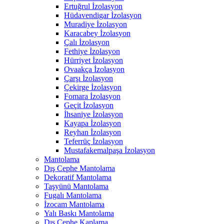
Ertuğrul İzolasyon
Hüdavendigar İzolasyon
Muradiye İzolasyon
Karacabey İzolasyon
Çalı İzolasyon
Fethiye İzolasyon
Hürriyet İzolasyon
Ovaakça İzolasyon
Çarşı İzolasyon
Çekirge İzolasyon
Fomara İzolasyon
Geçit İzolasyon
İhsaniye İzolasyon
Kayapa İzolasyon
Reyhan İzolasyon
Teferrüç İzolasyon
Mustafakemalpaşa İzolasyon
Mantolama
Dış Cephe Mantolama
Dekoratif Mantolama
Taşyünü Mantolama
Fugalı Mantolama
İzocam Mantolama
Yalı Baskı Mantolama
Dış Cephe Kaplama