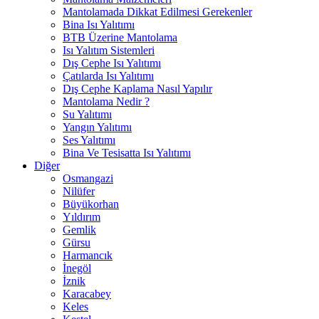
Mantolamada Dikkat Edilmesi Gerekenler
Bina Isı Yalıtımı
BTB Üzerine Mantolama
Isı Yalıtım Sistemleri
Dış Cephe Isı Yalıtımı
Çatılarda Isı Yalıtımı
Dış Cephe Kaplama Nasıl Yapılır
Mantolama Nedir ?
Su Yalıtımı
Yangın Yalıtımı
Ses Yalıtımı
Bina Ve Tesisatta Isı Yalıtımı
Diğer
Osmangazi
Nilüfer
Büyükorhan
Yıldırım
Gemlik
Gürsu
Harmancık
İnegöl
İznik
Karacabey
Keles