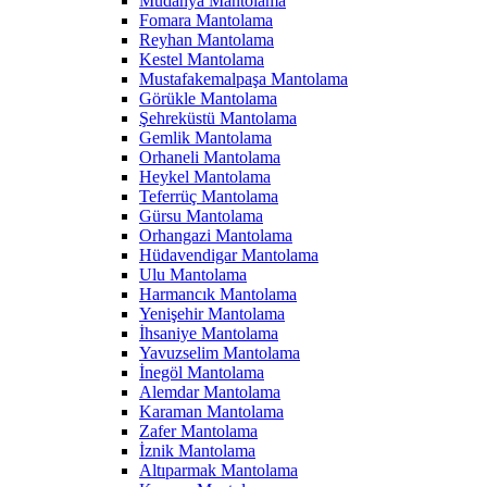
Mudanya Mantolama
Fomara Mantolama
Reyhan Mantolama
Kestel Mantolama
Mustafakemalpaşa Mantolama
Görükle Mantolama
Şehreküstü Mantolama
Gemlik Mantolama
Orhaneli Mantolama
Heykel Mantolama
Teferrüç Mantolama
Gürsu Mantolama
Orhangazi Mantolama
Hüdavendigar Mantolama
Ulu Mantolama
Harmancık Mantolama
Yenişehir Mantolama
İhsaniye Mantolama
Yavuzselim Mantolama
İnegöl Mantolama
Alemdar Mantolama
Karaman Mantolama
Zafer Mantolama
İznik Mantolama
Altıparmak Mantolama