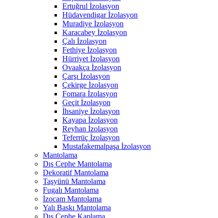
Ertuğrul İzolasyon
Hüdavendigar İzolasyon
Muradiye İzolasyon
Karacabey İzolasyon
Çalı İzolasyon
Fethiye İzolasyon
Hürriyet İzolasyon
Ovaakça İzolasyon
Çarşı İzolasyon
Çekirge İzolasyon
Fomara İzolasyon
Geçit İzolasyon
İhsaniye İzolasyon
Kayapa İzolasyon
Reyhan İzolasyon
Teferrüç İzolasyon
Mustafakemalpaşa İzolasyon
Mantolama
Dış Cephe Mantolama
Dekoratif Mantolama
Taşyünü Mantolama
Fugalı Mantolama
İzocam Mantolama
Yalı Baskı Mantolama
Dış Cephe Kaplama