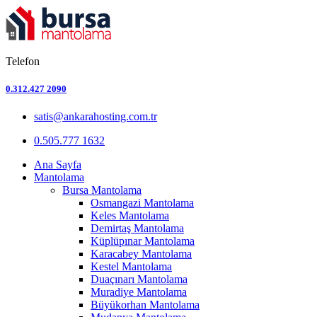
Telefon
0.312.427 2090
satis@ankarahosting.com.tr
0.505.777 1632
Ana Sayfa
Mantolama
Bursa Mantolama
Osmangazi Mantolama
Keles Mantolama
Demirtaş Mantolama
Küplüpınar Mantolama
Karacabey Mantolama
Kestel Mantolama
Duaçınarı Mantolama
Muradiye Mantolama
Büyükorhan Mantolama