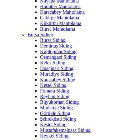
Kayapa Mantolama
Hamitler Mantolama
Karacabey Mantolama
Çekirge Mantolama
Kükürtlü Mantolama
Bursa Mantolama
Bursa Siding
Bursa Siding
Demirtaş Siding
Küplüpınar Siding
Osmangazi Siding
Keles Siding
Duaçınarı Siding
Muradiye Siding
Karacabey Siding
Kestel Siding
Fomara Siding
Reyhan Siding
Büyükorhan Siding
Mudanya Siding
Görükle Siding
Şehreküstü Siding
Kestel Siding
Mustafakemalpaşa Siding
Heykel Siding