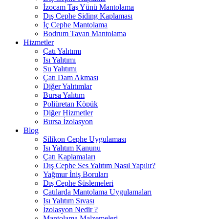
İzocam Taş Yünü Mantolama
Dış Cephe Siding Kaplaması
İç Cephe Mantolama
Bodrum Tavan Mantolama
Hizmetler
Çatı Yalıtımı
Isı Yalıtımı
Su Yalıtımı
Çatı Dam Akması
Diğer Yalıtımlar
Bursa Yalıtım
Poliüretan Köpük
Diğer Hizmetler
Bursa İzolasyon
Blog
Silikon Cephe Uygulaması
Isı Yalıtım Kanunu
Çatı Kaplamaları
Dış Cephe Ses Yalıtım Nasıl Yapılır?
Yağmur İniş Boruları
Dış Cephe Süslemeleri
Çatılarda Mantolama Uygulamaları
Isı Yalıtım Sıvası
İzolasyon Nedir ?
Mantolama Malzemeleri