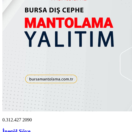
0.312.427 2090
İnegöl Söve