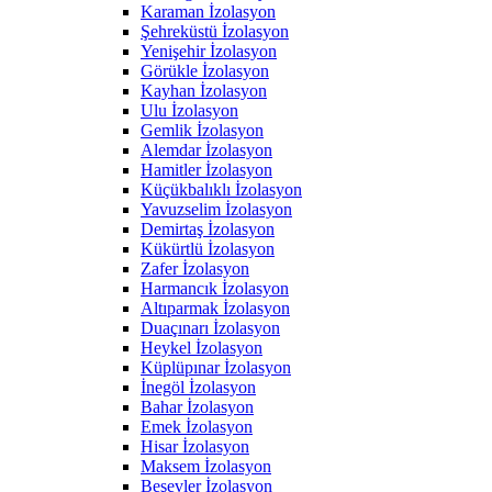
Karaman İzolasyon
Şehreküstü İzolasyon
Yenişehir İzolasyon
Görükle İzolasyon
Kayhan İzolasyon
Ulu İzolasyon
Gemlik İzolasyon
Alemdar İzolasyon
Hamitler İzolasyon
Küçükbalıklı İzolasyon
Yavuzselim İzolasyon
Demirtaş İzolasyon
Kükürtlü İzolasyon
Zafer İzolasyon
Harmancık İzolasyon
Altıparmak İzolasyon
Duaçınarı İzolasyon
Heykel İzolasyon
Küplüpınar İzolasyon
İnegöl İzolasyon
Bahar İzolasyon
Emek İzolasyon
Hisar İzolasyon
Maksem İzolasyon
Beşevler İzolasyon