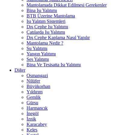
Mantolamada Dikkat Edilmesi Gerekenler
Bina Isı Yalıtımı
BTB Üzerine Mantolama
Isı Yalıtım Sistemleri
Dış Cephe Isı Yalıtımı
Çatılarda Isı Yalıtımı
Dış Cephe Kaplama Nasıl Yapılır
Mantolama Nedir ?
Su Yalıtımı
Yangın Yalıtımı
Ses Yalıtımı
Bina Ve Tesisatta Isı Yalıtımı
Diğer
Osmangazi
Nilüfer
Büyükorhan
Yıldırım
Gemlik
Gürsu
Harmancık
İnegöl
İznik
Karacabey
Keles