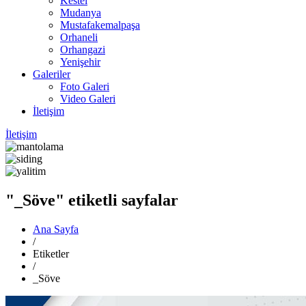
Kestel
Mudanya
Mustafakemalpaşa
Orhaneli
Orhangazi
Yenişehir
Galeriler
Foto Galeri
Video Galeri
İletişim
İletişim
"_Söve" etiketli sayfalar
Ana Sayfa
/
Etiketler
/
_Söve