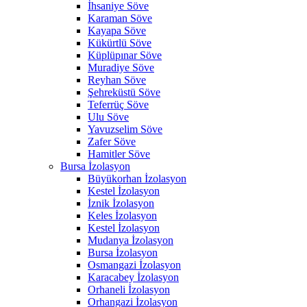
İhsaniye Söve
Karaman Söve
Kayapa Söve
Kükürtlü Söve
Küplüpınar Söve
Muradiye Söve
Reyhan Söve
Şehreküstü Söve
Teferrüç Söve
Ulu Söve
Yavuzselim Söve
Zafer Söve
Hamitler Söve
Bursa İzolasyon
Büyükorhan İzolasyon
Kestel İzolasyon
İznik İzolasyon
Keles İzolasyon
Kestel İzolasyon
Mudanya İzolasyon
Bursa İzolasyon
Osmangazi İzolasyon
Karacabey İzolasyon
Orhaneli İzolasyon
Orhangazi İzolasyon