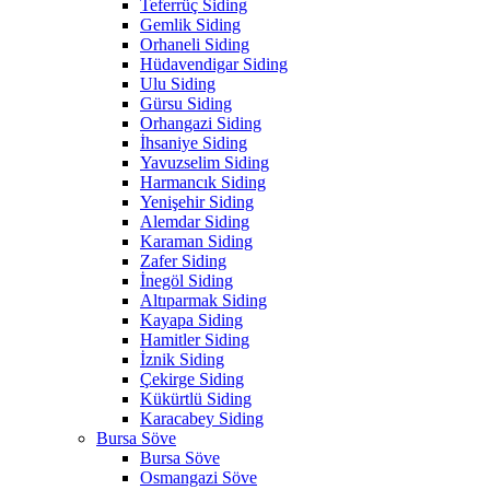
Teferrüç Siding
Gemlik Siding
Orhaneli Siding
Hüdavendigar Siding
Ulu Siding
Gürsu Siding
Orhangazi Siding
İhsaniye Siding
Yavuzselim Siding
Harmancık Siding
Yenişehir Siding
Alemdar Siding
Karaman Siding
Zafer Siding
İnegöl Siding
Altıparmak Siding
Kayapa Siding
Hamitler Siding
İznik Siding
Çekirge Siding
Kükürtlü Siding
Karacabey Siding
Bursa Söve
Bursa Söve
Osmangazi Söve