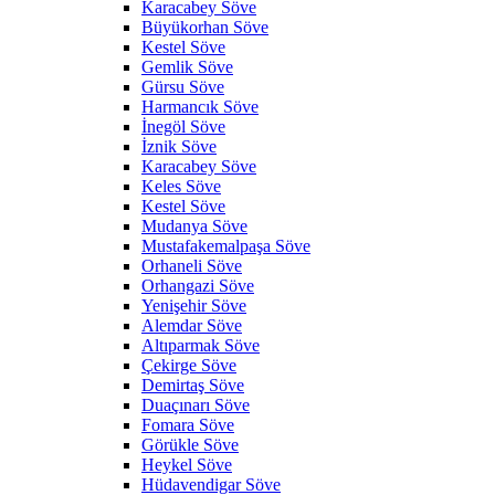
Karacabey Söve
Büyükorhan Söve
Kestel Söve
Gemlik Söve
Gürsu Söve
Harmancık Söve
İnegöl Söve
İznik Söve
Karacabey Söve
Keles Söve
Kestel Söve
Mudanya Söve
Mustafakemalpaşa Söve
Orhaneli Söve
Orhangazi Söve
Yenişehir Söve
Alemdar Söve
Altıparmak Söve
Çekirge Söve
Demirtaş Söve
Duaçınarı Söve
Fomara Söve
Görükle Söve
Heykel Söve
Hüdavendigar Söve