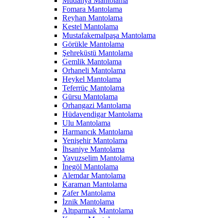
Mudanya Mantolama
Fomara Mantolama
Reyhan Mantolama
Kestel Mantolama
Mustafakemalpaşa Mantolama
Görükle Mantolama
Şehreküstü Mantolama
Gemlik Mantolama
Orhaneli Mantolama
Heykel Mantolama
Teferrüç Mantolama
Gürsu Mantolama
Orhangazi Mantolama
Hüdavendigar Mantolama
Ulu Mantolama
Harmancık Mantolama
Yenişehir Mantolama
İhsaniye Mantolama
Yavuzselim Mantolama
İnegöl Mantolama
Alemdar Mantolama
Karaman Mantolama
Zafer Mantolama
İznik Mantolama
Altıparmak Mantolama