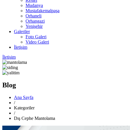
Kestel
Mudanya
Mustafakemalpaşa
Orhaneli
Orhangazi
Yenişehir
Galeriler
Foto Galeri
Video Galeri
İletişim
İletişim
Blog
Ana Sayfa
/
Kategoriler
/
Dış Cephe Mantolama