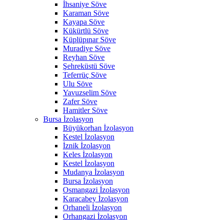
İhsaniye Söve
Karaman Söve
Kayapa Söve
Kükürtlü Söve
Küplüpınar Söve
Muradiye Söve
Reyhan Söve
Şehreküstü Söve
Teferrüç Söve
Ulu Söve
Yavuzselim Söve
Zafer Söve
Hamitler Söve
Bursa İzolasyon
Büyükorhan İzolasyon
Kestel İzolasyon
İznik İzolasyon
Keles İzolasyon
Kestel İzolasyon
Mudanya İzolasyon
Bursa İzolasyon
Osmangazi İzolasyon
Karacabey İzolasyon
Orhaneli İzolasyon
Orhangazi İzolasyon