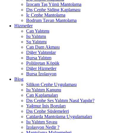
İzocam Taş Yünü Mantolama
Dış Cephe Siding Kaplaması
İç Cephe Mantolama
Bodrum Tavan Mantolama
Hizmetler
Çatı Yalıtımı
Isı Yalıtımı
Su Yalıtımı
Çatı Dam Akması
Diğer Yalıtımlar
Bursa Yalıtım
Poliüretan Köpük
Diğer Hizmetler
Bursa İzolasyon
Blog
Silikon Cephe Uygulaması
Isı Yalıtım Kanunu
Çatı Kaplamaları
Dış Cephe Ses Yalıtım Nasıl Yapılır?
Yağmur İniş Boruları
Dış Cephe Süslemeleri
Çatılarda Mantolama Uygulamaları
Isı Yalıtım Sıvası
İzolasyon Nedir ?
Mantolama Malzemeleri