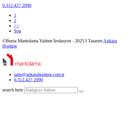
0.312.427 2090
1
2
>>
Son
©Bursa Mantolama Yalıtım İzolasyon - 2025 I Tasarım
Ankara
Hosting
satis@ankarahosting.com.tr
0.312.427 2090
search here