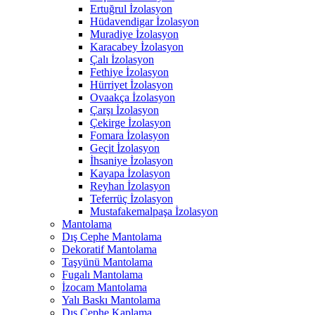
Ertuğrul İzolasyon
Hüdavendigar İzolasyon
Muradiye İzolasyon
Karacabey İzolasyon
Çalı İzolasyon
Fethiye İzolasyon
Hürriyet İzolasyon
Ovaakça İzolasyon
Çarşı İzolasyon
Çekirge İzolasyon
Fomara İzolasyon
Geçit İzolasyon
İhsaniye İzolasyon
Kayapa İzolasyon
Reyhan İzolasyon
Teferrüç İzolasyon
Mustafakemalpaşa İzolasyon
Mantolama
Dış Cephe Mantolama
Dekoratif Mantolama
Taşyünü Mantolama
Fugalı Mantolama
İzocam Mantolama
Yalı Baskı Mantolama
Dış Cephe Kaplama